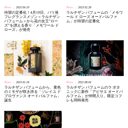
News
News
2023.04.19
2023.02.28
|
|
待望の定番化！4月19日、パリ発
ラルチザン パフュームの「メモワ
フレグランスメゾン＜ラルチザン
ール ド ローズ オードパルファ
パフューム＞から花の女王“ロー
ム」が待望の定番化
ズ”を讃える香り「メモワール ド
ローズ」が発売
News
News
2023.02.18
2022.08.04
|
|
ラルチザン パフュームから、黄色
ラルチザン パフュームのラ ボタ
のミモザが咲き誇る「ソレイユ ド
ニックに新作「アビサエ オードパ
プロヴァンス オードパルファム」
ルファム」が仲間入り。限定コフ
誕生
レも同時発売