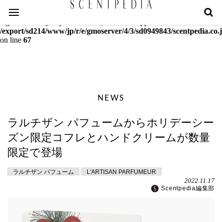
Warning
: mcrypt_decrypt(): Key of size 18 not supported by this
algorithm. Only keys of sizes 16, 24 or 32 supported in
/export/sd214/www/jp/r/e/gmoserver/4/3/sd0949843/scentpedia.co.j
on line
67
NEWS
ラルチザン パフュームからホリデーシー
ズン限定コフレとハンドクリームが数量
限定で登場
ラルチザン パフューム
L'ARTISAN PARFUMEUR
2022.11.17
Scentpedia編集部