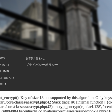
お問い合わせ
EWS
プライバシーポリシー
ATURE
OLUMN
CTIONARY
BOUT
_encrypt(): Key of size 18 not supported by this algorithm. Only keys o
/core/classes/aescrypt.php:42 Stack trace: #0 [internal function]: {clos
/core/classes/aescrypt.php(42): mcrypt_encrypt('rijndael-128', 'scentped
d0949843/scentpedia.co.jp/ataru/core/classes/session/cookie.php(410): 