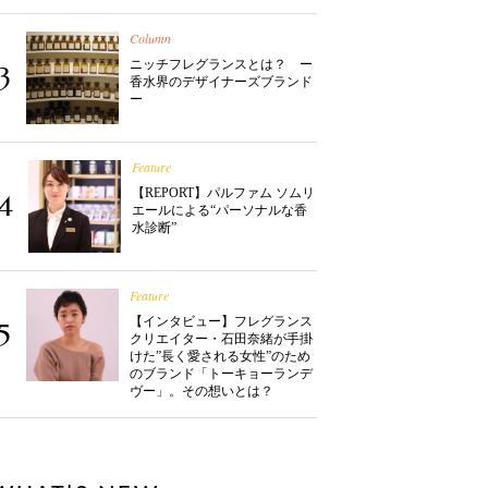
Column
ニッチフレグランスとは？ ー
3
香水界のデザイナーズブランド
ー
Feature
【REPORT】パルファム ソムリ
4
エールによる“パーソナルな香
水診断”
Feature
【インタビュー】フレグランス
5
クリエイター・石田奈緒が手掛
けた”長く愛される女性”のため
のブランド「トーキョーランデ
ヴー」。その想いとは？