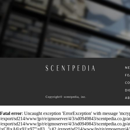
N
FE
C
DI
Copyright© scentpedia, inc.
A
Fatal error
: Uncaught exception 'ErrorException' with message 'mcrypt
/export/sd214/www/jp/r/e/gmoserver/4/3/sd0949843/scentpedia.co.jp/ataru
/export/sd214/www/jp/r/e/gmoserver/4/3/sd0949843/scentpedia.co.jp/ataru
\xC8\xA6\x91\x97"\x83...') #2 /export/sd214/www/jp/r/e/gmoserver/4/3/s