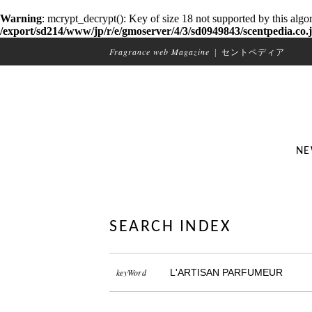
Warning
: mcrypt_decrypt(): Key of size 18 not supported by this algo
/export/sd214/www/jp/r/e/gmoserver/4/3/sd0949843/scentpedia.co.j
Fragrance web Magazine
|
セントペディア
NE
SEARCH INDEX
keyWord
L'ARTISAN PARFUMEUR