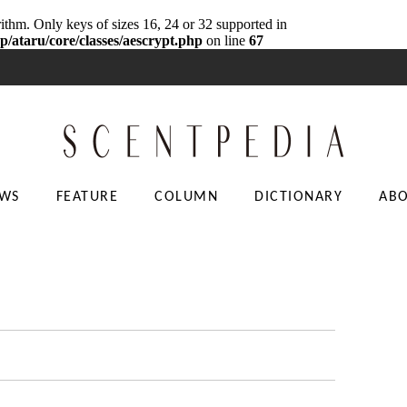
rithm. Only keys of sizes 16, 24 or 32 supported in
p/ataru/core/classes/aescrypt.php
on line
67
WS
FEATURE
COLUMN
DICTIONARY
AB