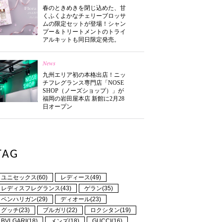
春のときめきを閉じ込めた、甘
くふくよかなチェリーブロッサ
ムの限定セットが登場！シャン
プー＆トリートメントのトライ
アルキットも同日限定発売。
News
九州エリア初の本格出店！ニッ
チフレグランス専門店「NOSE
SHOP（ノーズショップ）」が
福岡の岩田屋本店 新館に2月28
日オープン
TAG
ユニセックス(60)
レディース(49)
レディスフレグランス(43)
ゲラン(35)
ペンハリガン(29)
ディオール(23)
グッチ(23)
ブルガリ(22)
ロクシタン(19)
BVLGARI(18)
メンズ(18)
GUCCI(16)