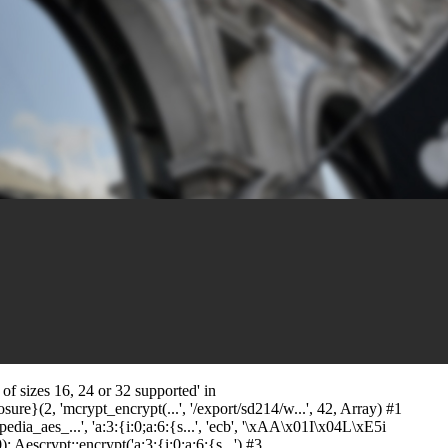
f sizes 16, 24 or 32 supported' in
ure}(2, 'mcrypt_encrypt(...', '/export/sd214/w...', 42, Array) #1
ia_aes_...', 'a:3:{i:0;a:6:{s...', 'ecb', '\xAA\x01I\x04L\xE5i
Aescrypt::encrypt('a:3:{i:0;a:6:{s...') #3