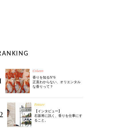
RANKING
Column
香りを知るN°6
1
正直わからない、オリエンタル
な香りって？
Feature
【インタビュー】
2
石坂将に訊く、香りを仕事にす
ること。