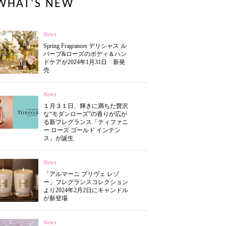
WHAT'S NEW
News
Spring Fragrances デリシャス ル
バーブ&ローズのボディ＆ハン
ドケアが2024年1月31日 新発
売
News
１月３１日、輝きに満ちた贅沢
な“モダンローズ”の香りが広が
る新フレグランス「ティファニ
ー ローズ ゴールド インテン
ス」が誕生
News
「アルマーニ プリヴェ レゾ
ー」フレグランスコレクション
より2024年2月2日にキャンドル
が新登場
News