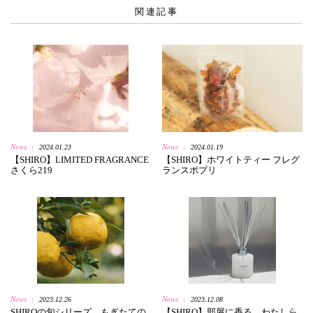
関連記事
News
News
2024.01.23
2024.01.19
|
|
【SHIRO】LIMITED FRAGRANCE
【SHIRO】ホワイトティー フレグ
さくら219
ランスポプリ
News
News
2023.12.26
2023.12.08
|
|
SHIROの旬シリーズ、もぎたての
【SHIRO】部屋に香る、わたしら