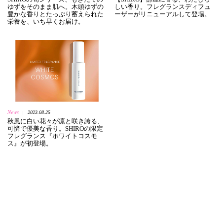
ゆずをそのまま肌へ。木頭ゆずの
しい香り。フレグランスディフュ
豊かな香りとたっぷり蓄えられた
ーザーがリニューアルして登場。
栄養を、いち早くお届け。
News
2023.08.25
|
秋風に白い花々が凛と咲き誇る、
可憐で優美な香り。SHIROの限定
フレグランス『ホワイトコスモ
ス』が初登場。