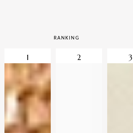
RANKING
1
2
3