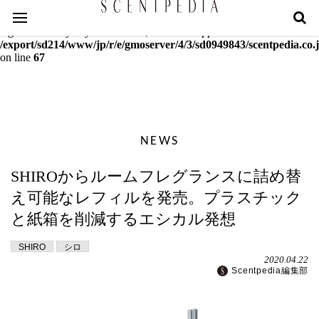
Warning
: mcrypt_decrypt(): Key of size 18 not supported by this
algorithm. Only keys of sizes 16, 24 or 32 supported in
/export/sd214/www/jp/r/e/gmoserver/4/3/sd0949843/scentpedia.co.j
on line
67
NEWS
SHIROからルームフレグランスに詰め替
え可能なレフィルを発売。プラスチック
と紙箱を削減するエシカル発想
SHIRO
シロ
2020.04.22
Scentpedia編集部