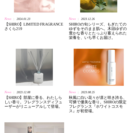
News
News
2024.01.23
2023.12.26
|
|
【SHIRO】LIMITED FRAGRANCE
SHIROの旬シリーズ、もぎたての
さくら219
ゆずをそのまま肌へ。木頭ゆずの
豊かな香りとたっぷり蓄えられた
栄養を、いち早くお届け。
News
News
2023.12.08
2023.08.25
|
|
【SHIRO】部屋に香る、わたしら
秋風に白い花々が凛と咲き誇る、
しい香り。フレグランスディフュ
可憐で優美な香り。SHIROの限定
ーザーがリニューアルして登場。
フレグランス『ホワイトコスモ
ス』が初登場。