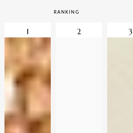
RANKING
1
2
3