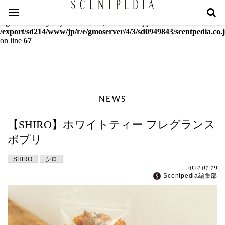
Warning
: mcrypt_decrypt(): Key of size 18 not supported by this
algorithm. Only keys of sizes 16, 24 or 32 supported in
/export/sd214/www/jp/r/e/gmoserver/4/3/sd0949843/scentpedia.co.j
on line
67
NEWS
【SHIRO】ホワイトティー フレグランス
ポプリ
SHIRO
シロ
2024.01.19
Scentpedia編集部