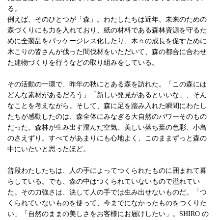
る。
例えば、そのひとつが「森」。わたしたちは近年、未来のための
森づくりにも力を入れており、紙の材料である森林資源を守るた
めに全製品をパッケージレス化したり、木々の成長を促すために
木こりの皆さんが伐った間伐材をいただいて、森の都合に合わせ
た建物づくりを行うなどの取り組みをしている。
その活動の一環で、昨年の秋にとある森を訪れた。「この森には
どんな素材があるだろう」「新しい発見があるといいな」、そん
なことを考えながら。そして、森に足を踏み入れた瞬間にわたし
たちが感動したのは、森全体にみなぎる大自然のパワーそのもの
だった。森林が生み出す澄んだ空気、美しい落ち葉の色彩、小鳥
のさえずり。すべてがあまりにも心地よく、このままずっと森の
中にいたいと思ったほど。
普段わたしたちは、人の手によってつくられたものに囲まれて暮
らしている。でも、森の中はつくられていないもので溢れてい
た。その力強さは、決して人の手では生み出せないものだ。「つ
くられていないものを使って、今までになかったものをつくりた
い」「自然のままの美しさをお客様にお届けしたい」。SHIRO の