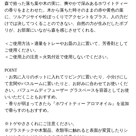
森で拾った落ち葉や木の実に、爽やかで深みあるホワイトティー
の香りをまとわせた。木から落ちた時そのままの赤や黄色の葉
に、ツルアジサイや松ぼっくりでアクセントをプラス。人の力だ
けでは決してつくることのできない、自然の力が生みだしたポプ
リが、お部屋にいながら森を感じさせてくれる。
＜ご使用方法＞適量をトレーやお皿の上に置いて、芳香剤として
ご使用ください。
＜ご使用上の注意＞火気付近で使用しないでください。
POINT
・お気に入りのポットに入れてリビングに置いたり、小分けにし
て玄関やバスルームに置いたりと、お好みに合わせてお使いくだ
さい。パフュームディフューザー グラスベースを容器としてお使
いいただくこともおすすめ。
・香りが弱まってきたら『ホワイトティー アロマオイル』を追加
で垂らすのもおすすめ。
※トゲやささくれにご注意ください。
※プラスチックや木製品、衣類等に触れると表面が変質したりシ