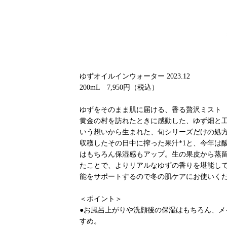
ゆずオイルインウォーター 2023.12
200mL 7,950円（税込）
ゆずをそのまま肌に届ける、香る贅沢ミスト
黄金の村を訪れたときに感動した、ゆず畑と
いう想いから生まれた、旬シリーズだけの処
収穫したその日中に搾った果汁*1と、今年は
はもちろん保湿感もアップ。生の果皮から蒸留
たことで、よりリアルなゆずの香りを堪能し
能をサポートするので冬の肌ケアにお使いく
＜ポイント＞
●お風呂上がりや洗顔後の保湿はもちろん、
すめ。