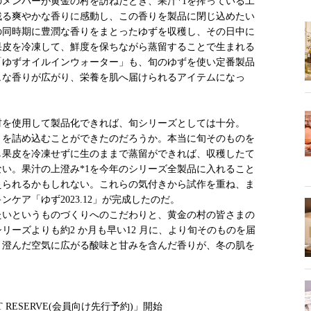
メンバーが黄金の村を訪ねたとき、果汁*1を搾っている工
残る爽やかな香りに感動し、この香りを製品に閉じ込めたい
の同時期に豊潤な香りをまとったゆずを収穫し、その日中に
果皮を冷凍して、鮮度を保ちながら蒸留することで生まれる
の「ゆずオイルインウォーター」も、旬のゆずを使い定番製品
ュな香りが広がり、栄養を肌へ届けられるアイテムになっ
材を使用して製品化できれば、旬シリーズとしては十分。
りを詰め込むことができたのだろうか。本当に旬そのものを
し果皮を冷凍せずに生のままで蒸留ができれば、収穫したて
い。果汁の上澄み*1を今年のシリーズ全製品に入れること
えられるかもしれない。これらの気付きから試作を重ね、ま
ケア「ゆず2023.12」が完成したのだ。
たいというものづくりへのこだわりと、黄金の村の皆さまの
ーズよりも約2 か月も早い12 月に、より旬そのものを届
、澄んだ空気に広がる酸味と甘みを含んだ香りが、冬の肌を
am「FAST RESERVE(会員向け先行予約)」開始