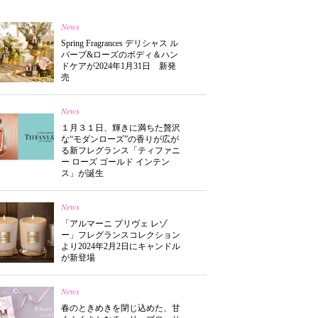
News
Spring Fragrances デリシャス ル
バーブ&ローズのボディ＆ハン
ドケアが2024年1月31日 新発
売
News
１月３１日、輝きに満ちた贅沢
な“モダンローズ”の香りが広が
る新フレグランス「ティファニ
ー ローズ ゴールド インテン
ス」が誕生
News
「アルマーニ プリヴェ レゾ
ー」フレグランスコレクション
より2024年2月2日にキャンドル
が新登場
News
春のときめきを閉じ込めた、甘