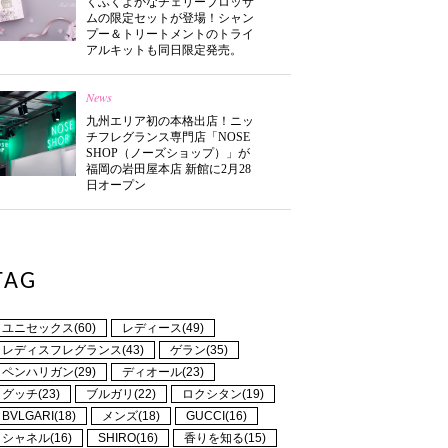
くふくよかなチェリーブロッサ
ムの限定セットが登場！シャン
プー＆トリートメントのトライ
アルキットも同日限定発売。
News
九州エリア初の本格出店！ニッ
チフレグランス専門店「NOSE
SHOP（ノーズショップ）」が
福岡の岩田屋本店 新館に2月28
日オープン
TAG
ユニセックス(60)
レディース(49)
レディスフレグランス(43)
ゲラン(35)
ペンハリガン(29)
ディオール(23)
グッチ(23)
ブルガリ(22)
ロクシタン(19)
BVLGARI(18)
メンズ(18)
GUCCI(16)
シャネル(16)
SHIRO(16)
香りを知る(15)