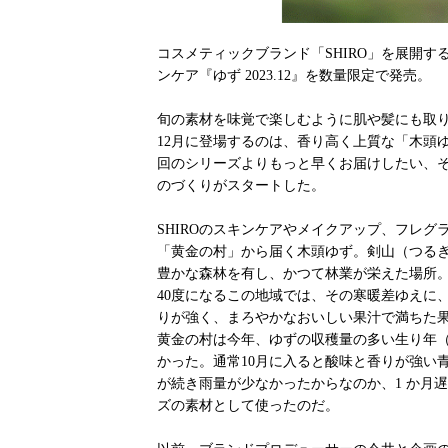
コスメティックブランド「SHIRO」を展開する株
ンケア『ゆず 2023.12』を数量限定で発売。
旬の素材を味覚で楽しむように肌や髪にも取り
12月に登場するのは、香り高く上質な「木頭
回のシリーズよりもっと早くお届けしたい、
のづくりがスタートした。
SHIROのスキンケアやメイクアップ、フレ
「黄金の村」から届く木頭ゆず。剣山（つる
豊かな森林を有し、かつて林業が栄えた場所。
40度になるこの地域では、その寒暖差ゆえに
りが強く、まろやかなおいしい果汁で満ちた
黄金の村は今年、ゆずの収穫量の多い生り年
かった。通常10月に入ると酸味と香りが強い
が続き雨量が少なかったからなのか、1 か月
ズの素材として使ったのだ。