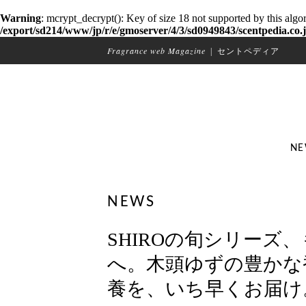
Warning
: mcrypt_decrypt(): Key of size 18 not supported by this algo
/export/sd214/www/jp/r/e/gmoserver/4/3/sd0949843/scentpedia.co.j
Fragrance web Magazine
|
セントペディア
NE
NEWS
SHIROの旬シリーズ
へ。木頭ゆずの豊かな
養を、いち早くお届け