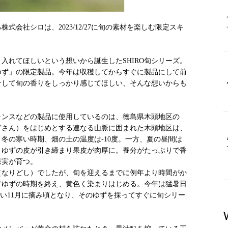
式会社シロは、2023/12/27に旬の素材を楽しむ限定スキ
入れてほしいという想いから誕生したSHIRO旬シリーズ。
ゆず」の限定製品。今年は収穫してからすぐに製品にして前
そして旬の香りをしっかり感じてほしい、そんな想いからも
グランスなどの製品に使用しているのは、徳島県木頭地区の
ぎさん）をはじめとする連なる山脈に囲まれた木頭地区は、
冬の寒い時期、畑の土の温度は-10度。一方、夏の昼間は
、ゆずの皮が引き締まり果皮が肉厚に。養分がたっぷりで香
果実が育つ。
（なりどし）でしたが、旬を迎えるまでに例年より時間がか
青ゆずの時期を終え、黄色く染まりはじめる。今年は猛暑日
遅い11月に摘み頃となり、そのゆずを採ってすぐに旬シリー