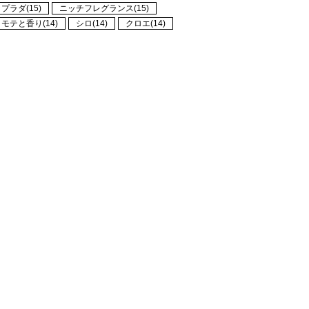
プラダ(15)
ニッチフレグランス(15)
モテと香り(14)
シロ(14)
クロエ(14)