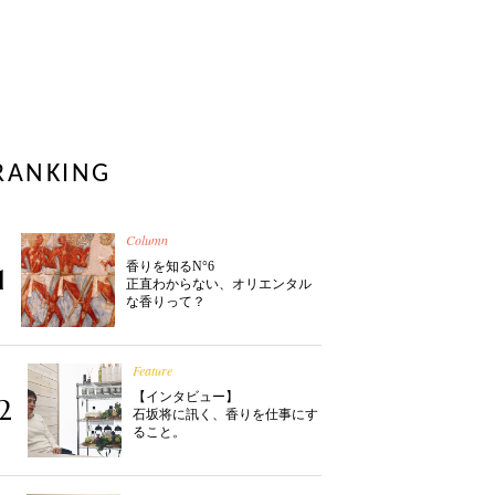
RANKING
Column
香りを知るN°6
1
正直わからない、オリエンタル
な香りって？
Feature
【インタビュー】
2
石坂将に訊く、香りを仕事にす
ること。