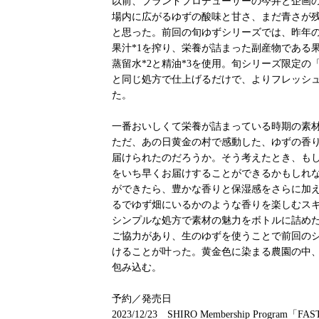
以前、ブランドプロデューサーの今井と企画の
場内に広がるゆずの酸味と甘さ、まだ青さが
と思った。前回の旬ゆずシリーズでは、昨年
果汁*1を搾り、栄養が詰まった副産物である
蒸留水*2と精油*3を使用。旬シリーズ限定
と同じ処方で仕上げるだけで、よりフレッシ
た。
一番おいしくて栄養が詰まっている時期の素
ただ、あの日黄金の村で感動した、ゆずの香
届けられたのだろうか。そう考えたとき、も
をいち早くお届けすることができるかもしれな
ができたら、豊かな香りと保湿感をさらに加
るでゆず畑にいるかのような香りを楽しむスキン
シンプルな処方で素材の魅力をボトルに詰め
ご協力があり、生のゆずを使うことで前回のシリ
けることが叶った。黄金色に染まる農園の中
包み込む。
予約／発売日
2023/12/23 SHIRO Membership Progr