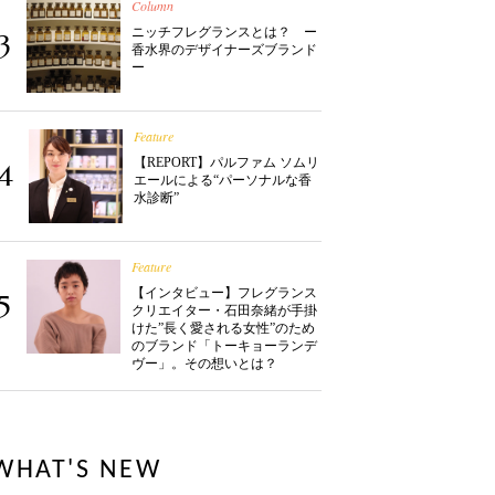
Column
ニッチフレグランスとは？ ー
3
香水界のデザイナーズブランド
ー
Feature
【REPORT】パルファム ソムリ
4
エールによる“パーソナルな香
水診断”
Feature
【インタビュー】フレグランス
5
クリエイター・石田奈緒が手掛
けた”長く愛される女性”のため
のブランド「トーキョーランデ
ヴー」。その想いとは？
WHAT'S NEW