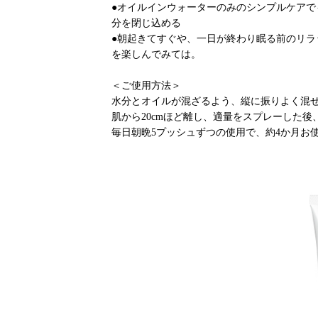
●オイルインウォーターのみのシンプルケア
分を閉じ込める
●朝起きてすぐや、一日が終わり眠る前のリ
を楽しんでみては。
＜ご使用方法＞
水分とオイルが混ざるよう、縦に振りよく混
肌から20cmほど離し、適量をスプレーした
毎日朝晩5プッシュずつの使用で、約4か月お