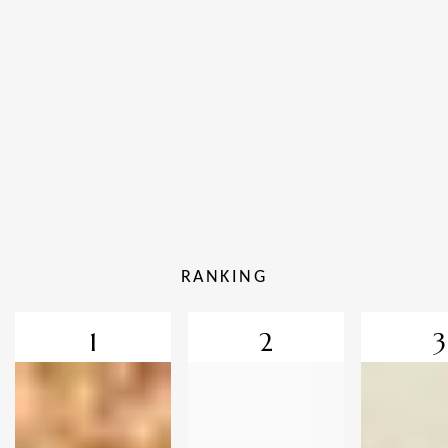
RANKING
1
2
3