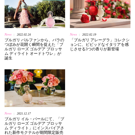
News
News
2022.02.24
2022.02.19
|
|
ブルガリ パルファンから、バラの
「ブルガリ アレーグラ」コレクシ
つぼみが花開く瞬間を捉えた「ブ
ョンに、ビビッドなイタリアを感
ルガリ ローズ ゴルデア ブロッサ
じさせる3つの香りが新登場
ム ディライト オードトワレ」が
誕生
News
2021.12.17
|
ブルガリ イル・バールにて、「ブ
ルガリ ローズ ゴルデア ブロッサ
ム ディライト」にインスパイアさ
れた新作モクテルが期間限定販売