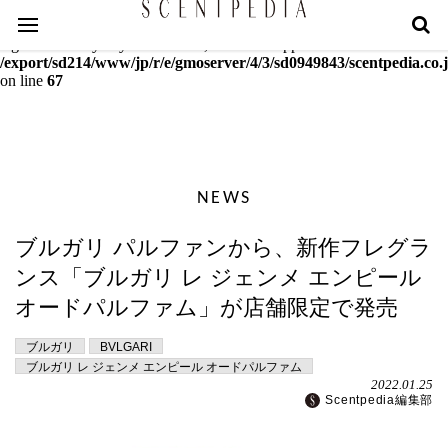
Warning
: mcrypt_decrypt(): Key of size 18 not supported by this
algorithm. Only keys of sizes 16, 24 or 32 supported in
/export/sd214/www/jp/r/e/gmoserver/4/3/sd0949843/scentpedia.co.j
on line
67
NEWS
ブルガリ パルファンから、新作フレグラ
ンス「ブルガリ レ ジェンメ エンピール
オードパルファム」が店舗限定で発売
ブルガリ
BVLGARI
ブルガリ レ ジェンメ エンピール オードパルファム
2022.01.25
Scentpedia編集部