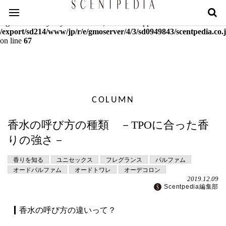
Warning
: mcrypt_decrypt(): Key of size 18 not supported by this
algorithm. Only keys of sizes 16, 24 or 32 supported in
/export/sd214/www/jp/r/e/gmoserver/4/3/sd0949843/scentpedia.co.j
on line
67
COLUMN
香水の呼び方の種類 －TPOに合った香
りの強さ－
香りを知る
ユニセックス
フレグランス
パルファム
オードパルファム
オードトワレ
オーデコロン
2019.12.09
Scentpedia編集部
香水の呼び方の違いって？