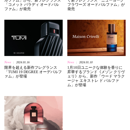
ルファム」から、新フレグランス
く新フレグランス「ニューヨーク
「コメット パラディ オードパル
フラワーズ オードパルファム」が
ファム」が発売
発売
News
News
2024.01.16
2024.01.10
|
|
限界を超える新作フレグランス
1月10日ユニークな体験を香りに
「TUMI 19 DEGREE オーデパルフ
昇華するブランド《メゾン クリヴ
ァム」が登場
ェリ》から、新作「ウード マラク
ージャ エキストレ ド パルファ
ム」が登場