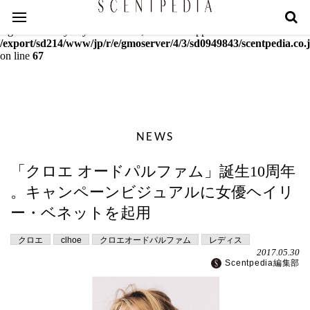
Warning
: mcrypt_decrypt(): Key of size 18 not supported by this
algorithm. Only keys of sizes 16, 24 or 32 supported in
/export/sd214/www/jp/r/e/gmoserver/4/3/sd0949843/scentpedia.co.j
on line
67
NEWS
「クロエ オードパルファム」誕生10周年
。キャンペーンビジュアルに女優ヘイリ
ー・ベネットを起用
クロエ
clhoe
クロエオードパルファム
レディス
2017.05.30
Scentpedia編集部