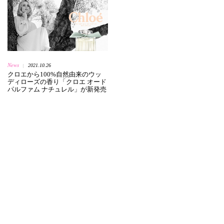
News
2021.10.26
|
クロエから100%自然由来のウッ
ディローズの香り「クロエ オード
パルファム ナチュレル」が新発売