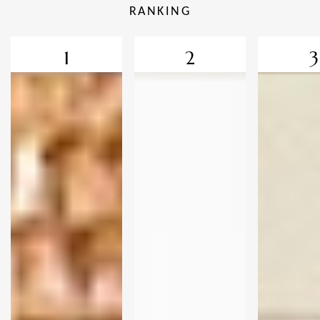
RANKING
1
2
3