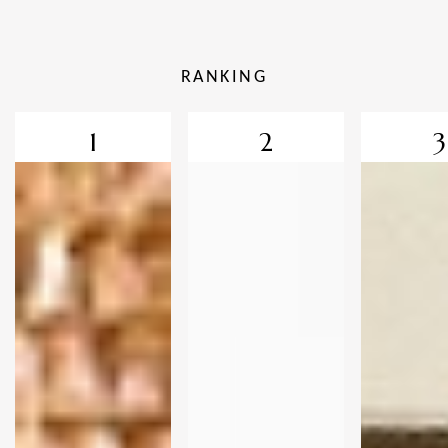
RANKING
1
2
3