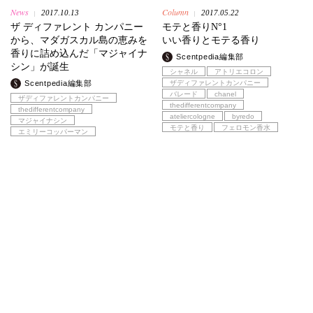
News
Column
2017.10.13
2017.05.22
|
|
ザ ディファレント カンパニー
モテと香りN°1
から、マダガスカル島の恵みを
いい香りとモテる香り
香りに詰め込んだ「マジャイナ
Scentpedia編集部
シン」が誕生
シャネル
アトリエコロン
Scentpedia編集部
ザディファレントカンパニー
バレード
chanel
ザディファレントカンパニー
thedifferentcompany
thedifferentcompany
ateliercologne
byredo
マジャイナシン
モテと香り
フェロモン香水
エミリーコッパーマン