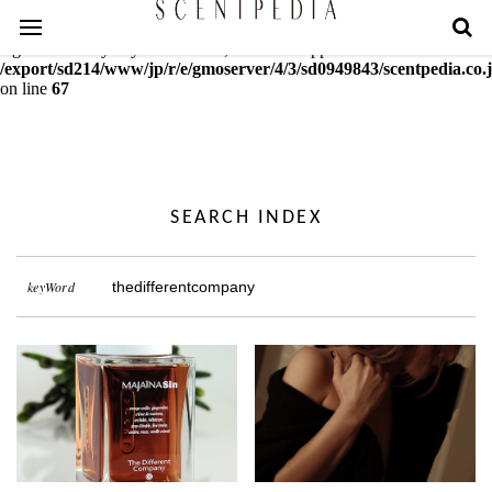
Warning
: mcrypt_decrypt(): Key of size 18 not supported by this
algorithm. Only keys of sizes 16, 24 or 32 supported in
/export/sd214/www/jp/r/e/gmoserver/4/3/sd0949843/scentpedia.co.j
on line
67
SEARCH INDEX
keyWord
thedifferentcompany