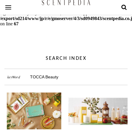
Warning
: mcrypt_decrypt(): Key of size 18 not supported by this
algorithm. Only keys of sizes 16, 24 or 32 supported in
/export/sd214/www/jp/r/e/gmoserver/4/3/sd0949843/scentpedia.co.j
on line
67
SEARCH INDEX
keyWord
TOCCA Beauty