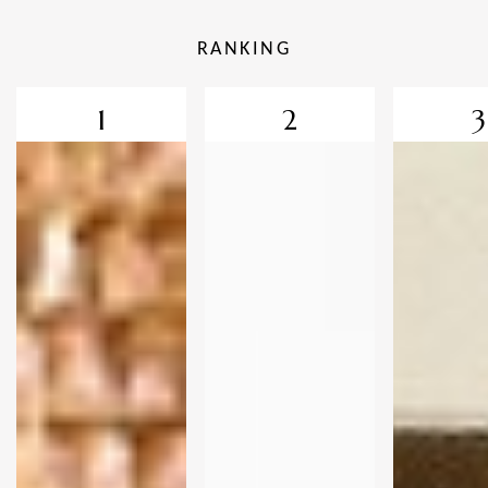
RANKING
1
2
3