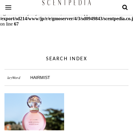
Warning
: mcrypt_decrypt(): Key of size 18 not supported by this
algorithm. Only keys of sizes 16, 24 or 32 supported in
/export/sd214/www/jp/r/e/gmoserver/4/3/sd0949843/scentpedia.co.j
on line
67
SEARCH INDEX
keyWord
HAIRMIST