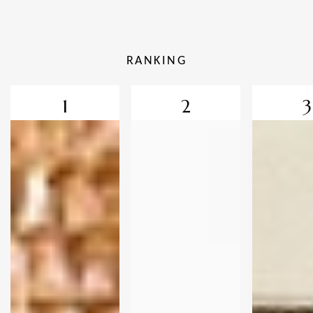
RANKING
1
2
3