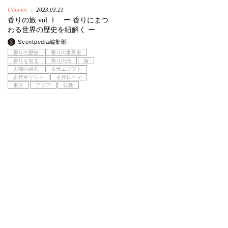
Column
2023.03.21
|
香りの旅 vol.Ⅰ ー 香りにまつ
わる世界の歴史を紐解く ー
Scentpedia編集部
香りの歴史
香りの世界史
香りを知る
香りの旅
旅
人間の祖先
古代エジプト
古代ギリシャ
古代ローマ
東方
アジア
仏教