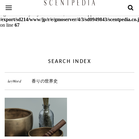
Warning
: mcrypt_decrypt(): Key of size 18 not supported by this
algorithm. Only keys of sizes 16, 24 or 32 supported in
/export/sd214/www/jp/r/e/gmoserver/4/3/sd0949843/scentpedia.co.j
on line
67
SEARCH INDEX
keyWord
香りの世界史