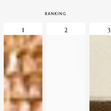
RANKING
1
2
3