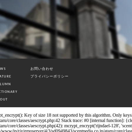
お問い合わせ
EWS
プライバシーポリシー
ATURE
OLUMN
CTIONARY
BOUT
_encrypt(): Key of size 18 not supported by this algorithm. Only keys o
/core/classes/aescrypt.php:42 Stack trace: #0 [internal function]: {clos
core/classes/aescrypt.php(42): mcrypt_encrypt('rijndael-128', 'scentpedia
p/r/e/gmoserver/4/3/sd0949843/scentpedia.co.jp/ataru/core/classes/se