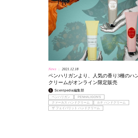
News
2021.12.18
|
ペンハリガンより、人気の香り3種のハ
クリームがオンライン限定販売
Scentpedia編集部
ペンハリガン
PENHALIGON’S
クァーカス ハンドクリーム
ルナ ハンドクリーム
ザ フェイバリット ハンドクリーム