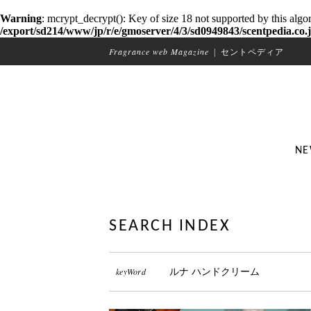
Warning
: mcrypt_decrypt(): Key of size 18 not supported by this algo
/export/sd214/www/jp/r/e/gmoserver/4/3/sd0949843/scentpedia.co.j
Fragrance web Magazine
|
セントペディア
NE
SEARCH INDEX
keyWord
ルナ ハンドクリーム