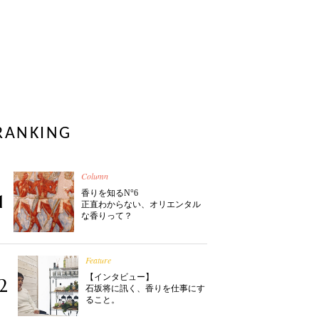
RANKING
Column
香りを知るN°6
1
正直わからない、オリエンタル
な香りって？
Feature
【インタビュー】
2
石坂将に訊く、香りを仕事にす
ること。