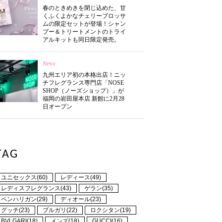
春のときめきを閉じ込めた、甘
くふくよかなチェリーブロッサ
ムの限定セットが登場！シャン
プー＆トリートメントのトライ
アルキットも同日限定発売。
News
九州エリア初の本格出店！ニッ
チフレグランス専門店「NOSE
SHOP（ノーズショップ）」が
福岡の岩田屋本店 新館に2月28
日オープン
TAG
ユニセックス(60)
レディース(49)
レディスフレグランス(43)
ゲラン(35)
ペンハリガン(29)
ディオール(23)
グッチ(23)
ブルガリ(22)
ロクシタン(19)
BVLGARI(18)
メンズ(18)
GUCCI(16)