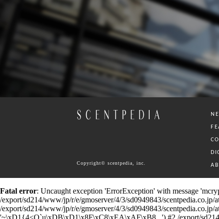
N
FE
C
DI
Copyright© scentpedia, inc.
A
Fatal error
: Uncaught exception 'ErrorException' with message 'mcrypt
/export/sd214/www/jp/r/e/gmoserver/4/3/sd0949843/scentpedia.co.jp/ataru
/export/sd214/www/jp/r/e/gmoserver/4/3/sd0949843/scentpedia.co.jp/ataru/
'~\xD1{4<O`u\xDB\xD1\x8F\xC8\xEA\xAF\xB8...') #2 /export/sd214/www/j