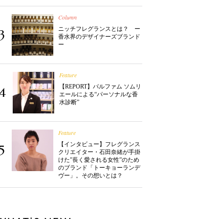
Column
ニッチフレグランスとは？ ー
3
香水界のデザイナーズブランド
ー
Feature
【REPORT】パルファム ソムリ
4
エールによる“パーソナルな香
水診断”
Feature
【インタビュー】フレグランス
5
クリエイター・石田奈緒が手掛
けた”長く愛される女性”のため
のブランド「トーキョーランデ
ヴー」。その想いとは？