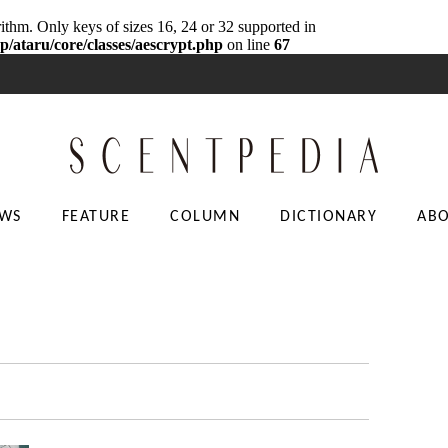
rithm. Only keys of sizes 16, 24 or 32 supported in
p/ataru/core/classes/aescrypt.php
on line
67
WS
FEATURE
COLUMN
DICTIONARY
AB