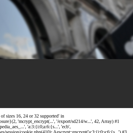
f sizes 16, 24 or 32 supported' in
ure}(2, 'mcrypt_encrypt(...', '/export/sd214/w...', 42, Array) #1
_aes_...', 'a:3:{i:0;a:6:{s...', 'ecb',
ssion/cookie.php(410): Aescrypt::encrypt('a:3:{i:0;a:6:{s...') #3