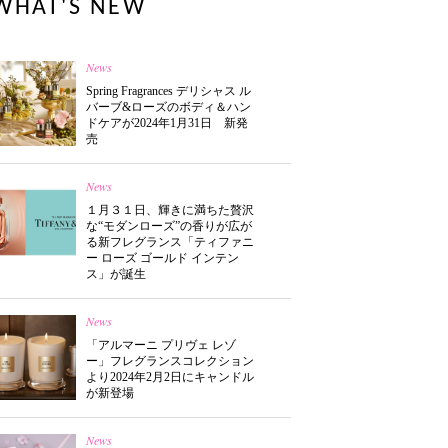
WHAT'S NEW
News
Spring Fragrances デリシャス ル
バーブ&ローズのボディ＆ハン
ドケアが2024年1月31日 新発
売
News
１月３１日、輝きに満ちた贅沢
な“モダンローズ”の香りが広が
る新フレグランス「ティファニ
ー ローズ ゴールド インテン
ス」が誕生
News
「アルマーニ プリヴェ レゾ
ー」フレグランスコレクション
より2024年2月2日にキャンドル
が新登場
News