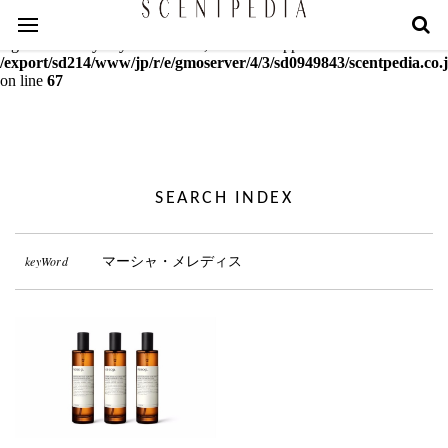
Warning
: mcrypt_decrypt(): Key of size 18 not supported by this
algorithm. Only keys of sizes 16, 24 or 32 supported in
/export/sd214/www/jp/r/e/gmoserver/4/3/sd0949843/scentpedia.co.j
on line
67
SEARCH INDEX
keyWord
マーシャ・メレディス