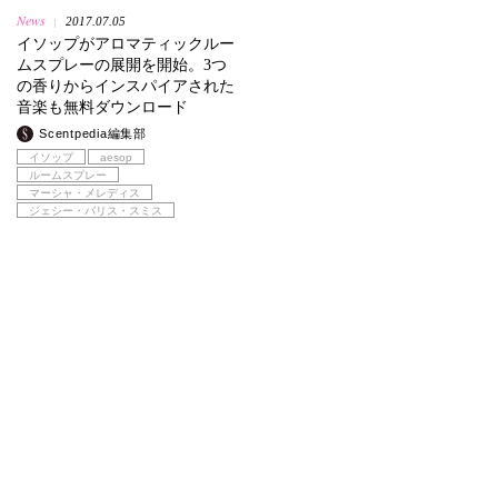
News
2017.07.05
|
イソップがアロマティックルー
ムスプレーの展開を開始。3つ
の香りからインスパイアされた
音楽も無料ダウンロード
Scentpedia編集部
イソップ
aesop
ルームスプレー
マーシャ・メレディス
ジェシー・バリス・スミス