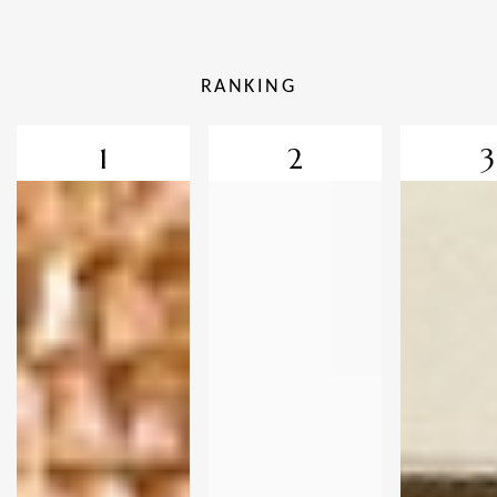
RANKING
1
2
3