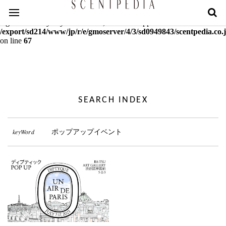
Warning
: mcrypt_decrypt(): Key of size 18 not supported by this
algorithm. Only keys of sizes 16, 24 or 32 supported in
/export/sd214/www/jp/r/e/gmoserver/4/3/sd0949843/scentpedia.co.j
on line
67
SEARCH INDEX
keyWord
ポップアップイベント