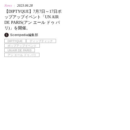
News
2023.06.28
|
【DIPTYQUE】7月7日～17日ポ
ップアップイベント「UN AIR
DE PARIS(アン エール ドゥ パ
リ)」を開催。
Scentpedia編集部
DIPTYQUE
ディップティック
ポップアップイベント
UN AIR DE PARIS
アン エール ドゥ パリ