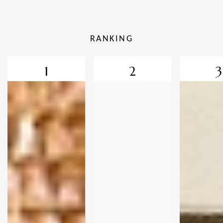
RANKING
1
2
3