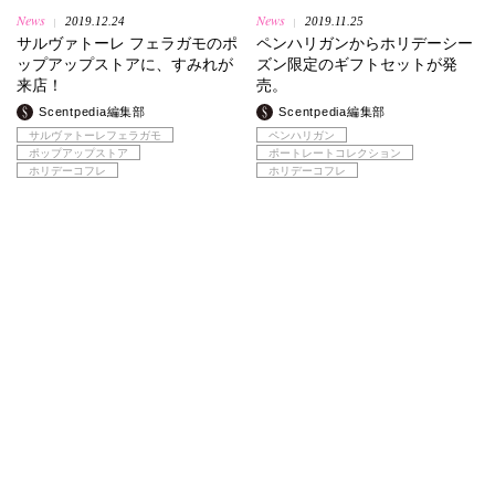
News
News
2019.12.24
2019.11.25
|
|
サルヴァトーレ フェラガモのポ
ペンハリガンからホリデーシー
ップアップストアに、すみれが
ズン限定のギフトセットが発
来店！
売。
Scentpedia編集部
Scentpedia編集部
サルヴァトーレフェラガモ
ペンハリガン
ポップアップストア
ポートレートコレクション
ホリデーコフレ
ホリデーコフレ