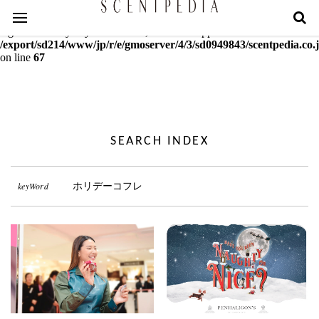
Warning
: mcrypt_decrypt(): Key of size 18 not supported by this
algorithm. Only keys of sizes 16, 24 or 32 supported in
/export/sd214/www/jp/r/e/gmoserver/4/3/sd0949843/scentpedia.co.j
on line
67
SEARCH INDEX
keyWord
ホリデーコフレ