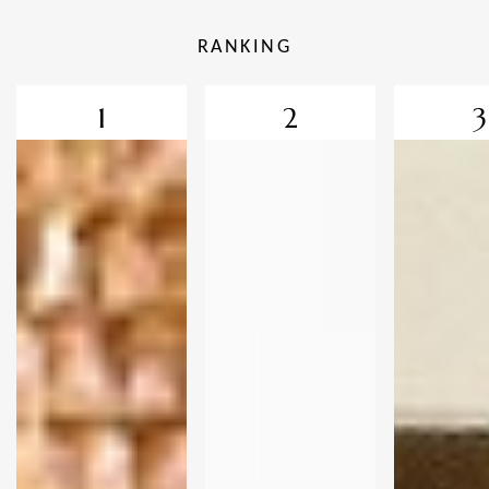
RANKING
1
2
3