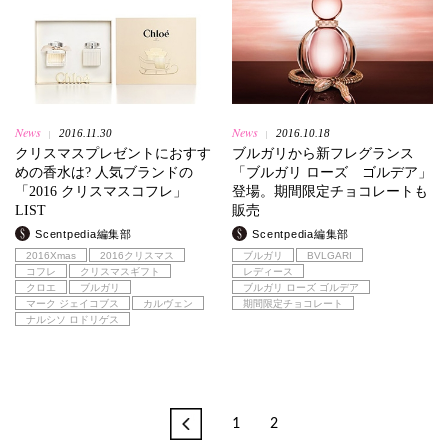
News
News
2016.11.30
2016.10.18
|
|
クリスマスプレゼントにおすす
ブルガリから新フレグランス
めの香水は? 人気ブランドの
「ブルガリ ローズ ゴルデア」
「2016 クリスマスコフレ」
登場。期間限定チョコレートも
LIST
販売
Scentpedia編集部
Scentpedia編集部
2016Xmas
2016クリスマス
ブルガリ
BVLGARI
コフレ
クリスマスギフト
レディース
クロエ
ブルガリ
ブルガリ ローズ ゴルデア
マーク ジェイコブス
カルヴェン
期間限定チョコレート
ナルシソ ロドリゲス
1
2