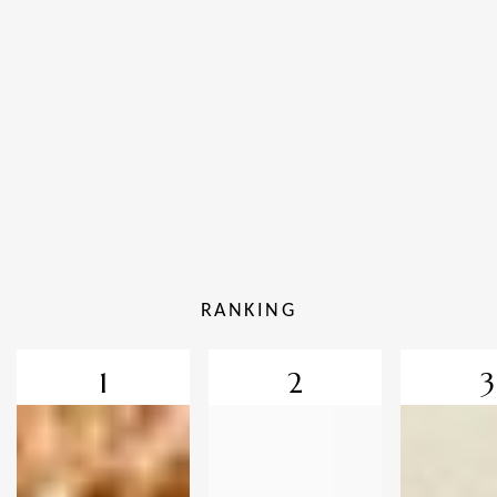
RANKING
1
2
3