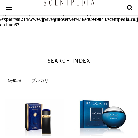
Warning
: mcrypt_decrypt(): Key of size 18 not supported by this
algorithm. Only keys of sizes 16, 24 or 32 supported in
/export/sd214/www/jp/r/e/gmoserver/4/3/sd0949843/scentpedia.co.j
on line
67
SEARCH INDEX
keyWord
ブルガリ