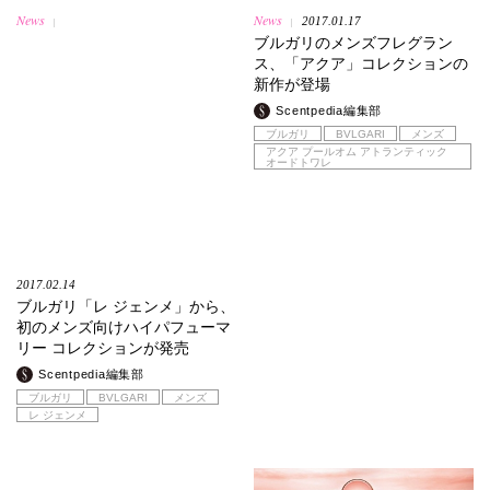
News
News
2017.01.17
|
|
ブルガリのメンズフレグラン
ス、「アクア」コレクションの
新作が登場
Scentpedia編集部
ブルガリ
BVLGARI
メンズ
アクア プールオム アトランティック
オードトワレ
2017.02.14
ブルガリ「レ ジェンメ」から、
初のメンズ向けハイパフューマ
リー コレクションが発売
Scentpedia編集部
ブルガリ
BVLGARI
メンズ
レ ジェンメ