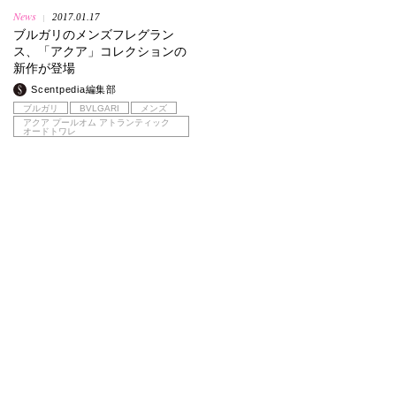
News
2017.01.17
|
ブルガリのメンズフレグラン
ス、「アクア」コレクションの
新作が登場
Scentpedia編集部
ブルガリ
BVLGARI
メンズ
アクア プールオム アトランティック
オードトワレ