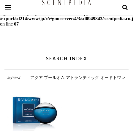
Warning
: mcrypt_decrypt(): Key of size 18 not supported by this
algorithm. Only keys of sizes 16, 24 or 32 supported in
/export/sd214/www/jp/r/e/gmoserver/4/3/sd0949843/scentpedia.co.j
on line
67
SEARCH INDEX
keyWord
アクア プールオム アトランティック オードトワレ