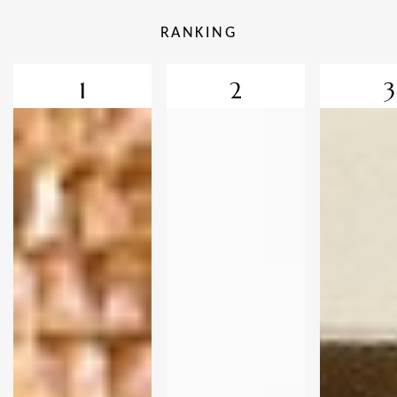
RANKING
1
2
3