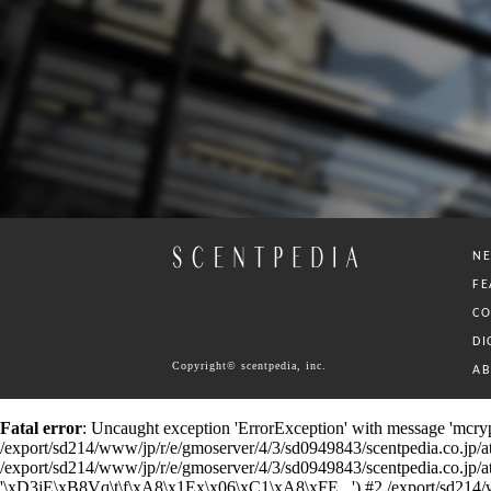
N
FE
C
DI
Copyright© scentpedia, inc.
A
Fatal error
: Uncaught exception 'ErrorException' with message 'mcrypt
/export/sd214/www/jp/r/e/gmoserver/4/3/sd0949843/scentpedia.co.jp/ataru
/export/sd214/www/jp/r/e/gmoserver/4/3/sd0949843/scentpedia.co.jp/ataru/
'\xD3jE\xB8Vq\t\f\xA8\x1Ex\x06\xC1\xA8\xFE...') #2 /export/sd214/www/