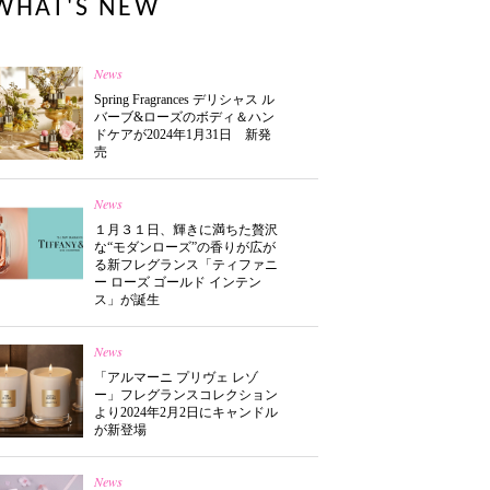
WHAT'S NEW
News
Spring Fragrances デリシャス ル
バーブ&ローズのボディ＆ハン
ドケアが2024年1月31日 新発
売
News
１月３１日、輝きに満ちた贅沢
な“モダンローズ”の香りが広が
る新フレグランス「ティファニ
ー ローズ ゴールド インテン
ス」が誕生
News
「アルマーニ プリヴェ レゾ
ー」フレグランスコレクション
より2024年2月2日にキャンドル
が新登場
News