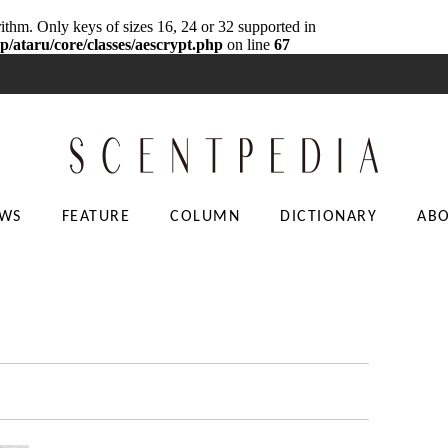
rithm. Only keys of sizes 16, 24 or 32 supported in
p/ataru/core/classes/aescrypt.php
on line
67
WS
FEATURE
COLUMN
DICTIONARY
AB