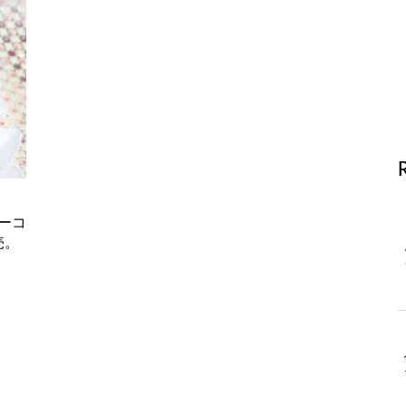
ーコ
売。