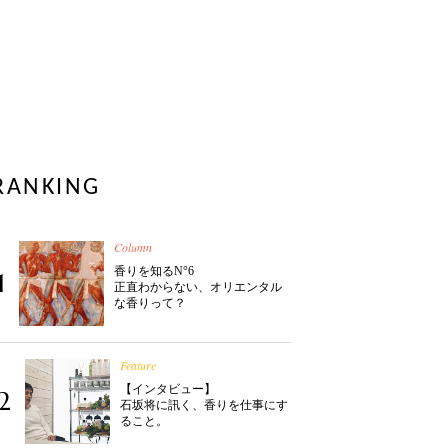
RANKING
Column
香りを知るN°6
1
正直わからない、オリエンタル
な香りって？
Feature
【インタビュー】
2
石坂将に訊く、香りを仕事にす
ること。