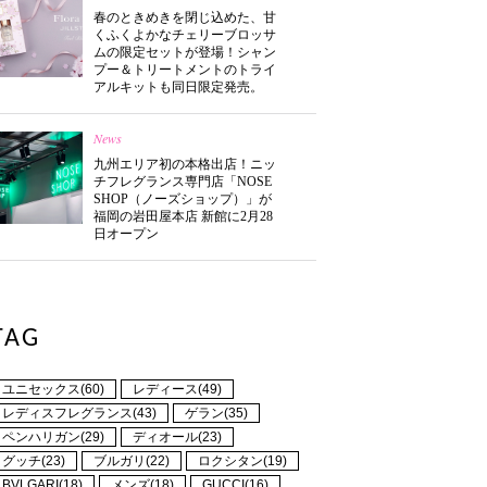
春のときめきを閉じ込めた、甘
くふくよかなチェリーブロッサ
ムの限定セットが登場！シャン
プー＆トリートメントのトライ
アルキットも同日限定発売。
News
九州エリア初の本格出店！ニッ
チフレグランス専門店「NOSE
SHOP（ノーズショップ）」が
福岡の岩田屋本店 新館に2月28
日オープン
TAG
ユニセックス(60)
レディース(49)
レディスフレグランス(43)
ゲラン(35)
ペンハリガン(29)
ディオール(23)
グッチ(23)
ブルガリ(22)
ロクシタン(19)
BVLGARI(18)
メンズ(18)
GUCCI(16)