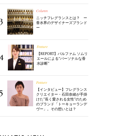
Column
ニッチフレグランスとは？ ー
3
香水界のデザイナーズブランド
ー
Feature
【REPORT】パルファム ソムリ
4
エールによる“パーソナルな香
水診断”
Feature
【インタビュー】フレグランス
5
クリエイター・石田奈緒が手掛
けた”長く愛される女性”のため
のブランド「トーキョーランデ
ヴー」。その想いとは？