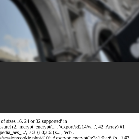
f sizes 16, 24 or 32 supported' in
ure}(2, 'mcrypt_encrypt(...', '/export/sd214/w...', 42, Array) #1
_aes_...', 'a:3:{i:0;a:6:{s...', 'ecb',
ssion/cookie.php(410): Aescrypt::encrypt('a:3:{i:0;a:6:{s...') #3