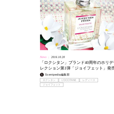
News
2016.10.20
|
「ロクシタン」ブランド40周年のホリデ
レクション第1弾「ジョイフェット」発
Scentpedia編集部
ロクシタン
L’OCCITANE
レディース
ジョイフェット