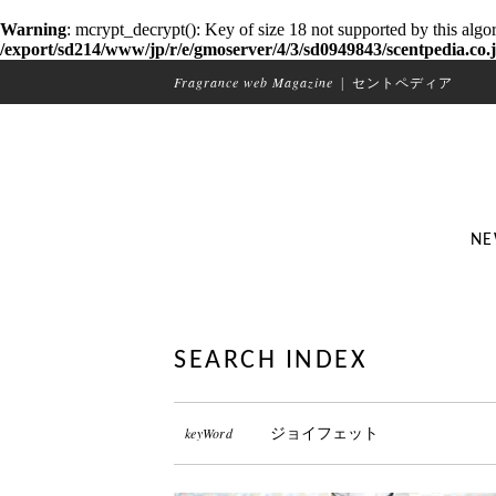
Warning
: mcrypt_decrypt(): Key of size 18 not supported by this algo
/export/sd214/www/jp/r/e/gmoserver/4/3/sd0949843/scentpedia.co.j
Fragrance web Magazine
|
セントペディア
NE
SEARCH INDEX
keyWord
ジョイフェット