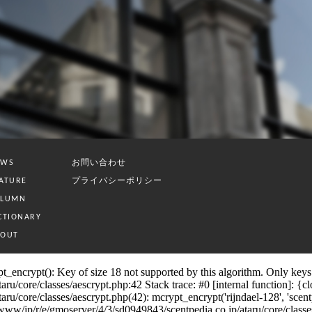
お問い合わせ
EWS
プライバシーポリシー
ATURE
OLUMN
CTIONARY
BOUT
_encrypt(): Key of size 18 not supported by this algorithm. Only keys o
/core/classes/aescrypt.php:42 Stack trace: #0 [internal function]: {clos
core/classes/aescrypt.php(42): mcrypt_encrypt('rijndael-128', 'scentpedia
jp/r/e/gmoserver/4/3/sd0949843/scentpedia.co.jp/ataru/core/classes/se