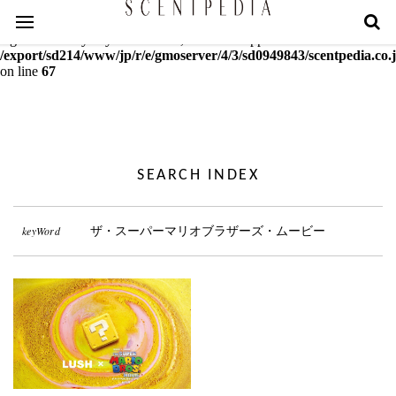
Warning
: mcrypt_decrypt(): Key of size 18 not supported by this
algorithm. Only keys of sizes 16, 24 or 32 supported in
/export/sd214/www/jp/r/e/gmoserver/4/3/sd0949843/scentpedia.co.j
on line
67
SEARCH INDEX
keyWord
ザ・スーパーマリオブラザーズ・ムービー