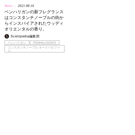
News
2021.08.10
|
ペンハリガンの新フレグランス
はコンスタンチノープルの街か
らインスパイアされたウッディ
オリエンタルの香り。
Scentpedia編集部
ペンハリガン
PENHALIGON’S
コンスタンチノープル オードパルファ
ム