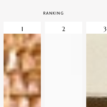
RANKING
1
2
3