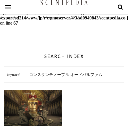
Warning
: mcrypt_decrypt(): Key of size 18 not supported by this
algorithm. Only keys of sizes 16, 24 or 32 supported in
/export/sd214/www/jp/r/e/gmoserver/4/3/sd0949843/scentpedia.co.j
on line
67
SEARCH INDEX
keyWord
コンスタンチノープル オードパルファム