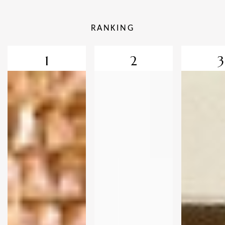
RANKING
1
2
3