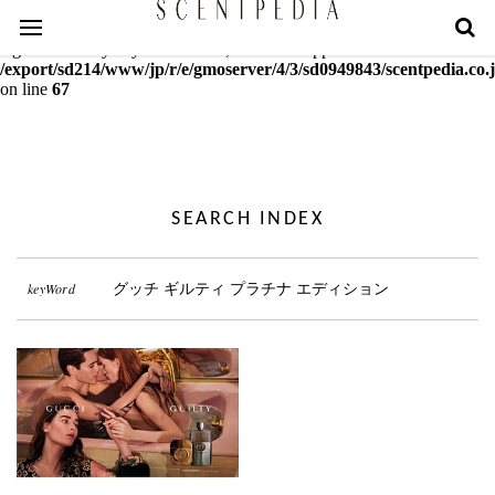
Warning
: mcrypt_decrypt(): Key of size 18 not supported by this
algorithm. Only keys of sizes 16, 24 or 32 supported in
/export/sd214/www/jp/r/e/gmoserver/4/3/sd0949843/scentpedia.co.j
on line
67
SEARCH INDEX
keyWord
グッチ ギルティ プラチナ エディション