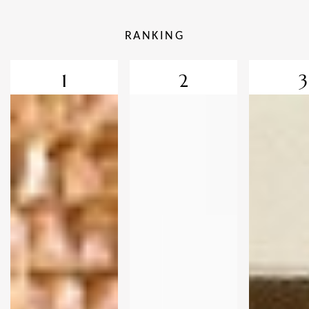
RANKING
1
2
3