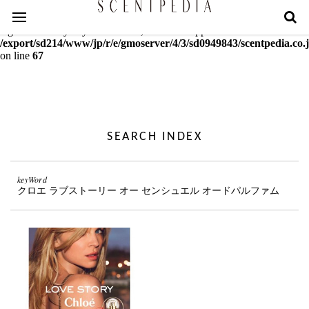
Warning
: mcrypt_decrypt(): Key of size 18 not supported by this
algorithm. Only keys of sizes 16, 24 or 32 supported in
/export/sd214/www/jp/r/e/gmoserver/4/3/sd0949843/scentpedia.co.j
on line
67
SEARCH INDEX
keyWord
クロエ ラブストーリー オー センシュエル オードパルファム