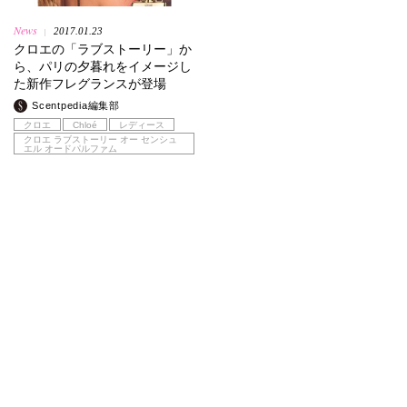
News
2017.01.23
|
クロエの「ラブストーリー」か
ら、パリの夕暮れをイメージし
た新作フレグランスが登場
Scentpedia編集部
クロエ
Chloé
レディース
クロエ ラブストーリー オー センシュ
エル オードパルファム