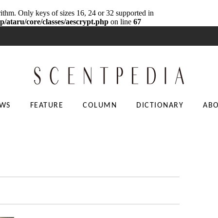
rithm. Only keys of sizes 16, 24 or 32 supported in
p/ataru/core/classes/aescrypt.php
on line
67
WS
FEATURE
COLUMN
DICTIONARY
AB