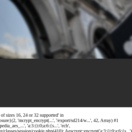
f sizes 16, 24 or 32 supported' in
ure}(2, 'mcrypt_encrypt(...', '/export/sd214/w...', 42, Array) #1
_aes_...', 'a:3:{i:0;a:6:{s...', 'ecb',
sses/session/cookie.php(410): Aescrypt::encrypt('a:3:{i:0;a:6:{s...')