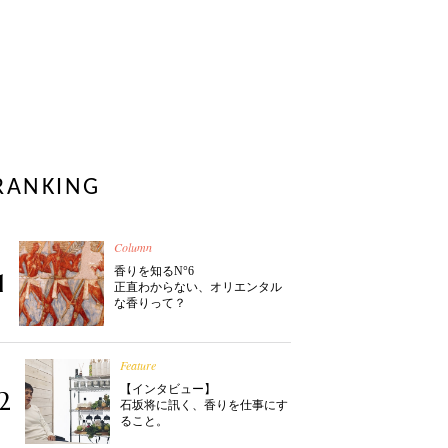
RANKING
Column
香りを知るN°6
1
正直わからない、オリエンタル
な香りって？
Feature
【インタビュー】
2
石坂将に訊く、香りを仕事にす
ること。