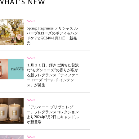
WHAT'S NEW
News
Spring Fragrances デリシャス ル
バーブ&ローズのボディ＆ハン
ドケアが2024年1月31日 新発
売
News
１月３１日、輝きに満ちた贅沢
な“モダンローズ”の香りが広が
る新フレグランス「ティファニ
ー ローズ ゴールド インテン
ス」が誕生
News
「アルマーニ プリヴェ レゾ
ー」フレグランスコレクション
より2024年2月2日にキャンドル
が新登場
News