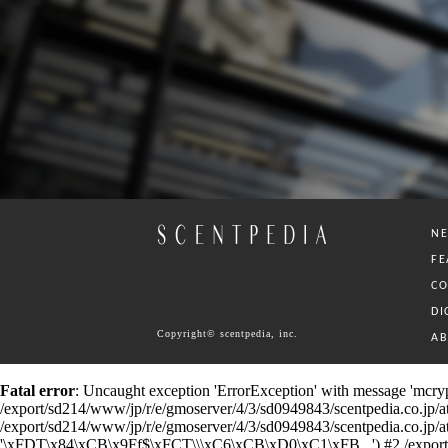
N
FE
C
DI
Copyright© scentpedia, inc.
A
Fatal error
: Uncaught exception 'ErrorException' with message 'mcrypt
/export/sd214/www/jp/r/e/gmoserver/4/3/sd0949843/scentpedia.co.jp/ataru
/export/sd214/www/jp/r/e/gmoserver/4/3/sd0949843/scentpedia.co.jp/ataru/
'\xFDT\x84\xCB\x9Ff$\xFCT\\\xC6\xCB\xD0\xC1\xFB...') #2 /export/sd21