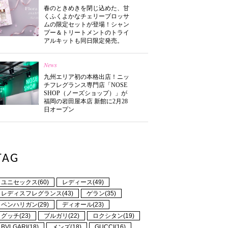
春のときめきを閉じ込めた、甘
くふくよかなチェリーブロッサ
ムの限定セットが登場！シャン
プー＆トリートメントのトライ
アルキットも同日限定発売。
News
九州エリア初の本格出店！ニッ
チフレグランス専門店「NOSE
SHOP（ノーズショップ）」が
福岡の岩田屋本店 新館に2月28
日オープン
TAG
ユニセックス(60)
レディース(49)
レディスフレグランス(43)
ゲラン(35)
ペンハリガン(29)
ディオール(23)
グッチ(23)
ブルガリ(22)
ロクシタン(19)
BVLGARI(18)
メンズ(18)
GUCCI(16)