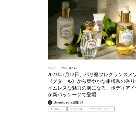
News
2023.07.12
|
2023年7月12日、パリ発フレグランスメ
《グタール》から爽やかな柑橘系の香り
イムレスな魅力の虜になる、ボディアイ
が新パッケージで登場
Scentpedia編集部
GOUTAL
グタール
オーダドリアン