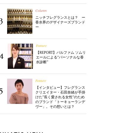
Column
ニッチフレグランスとは？ ー
3
香水界のデザイナーズブランド
ー
Feature
【REPORT】パルファム ソムリ
4
エールによる“パーソナルな香
水診断”
Feature
【インタビュー】フレグランス
5
クリエイター・石田奈緒が手掛
けた”長く愛される女性”のため
のブランド「トーキョーランデ
ヴー」。その想いとは？