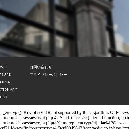
お問い合わせ
EWS
プライバシーポリシー
ATURE
OLUMN
CTIONARY
BOUT
_encrypt(): Key of size 18 not supported by this algorithm. Only keys o
/core/classes/aescrypt.php:42 Stack trace: #0 [internal function]: {clos
core/classes/aescrypt.php(42): mcrypt_encrypt('rijndael-128', 'scentpedia
4/www/jp/r/e/gmoserver/4/3/sd0949843/scentpedia.co.jp/ataru/core/cla