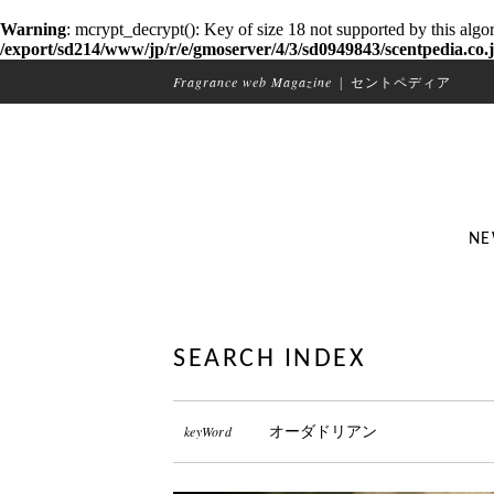
Warning
: mcrypt_decrypt(): Key of size 18 not supported by this algo
/export/sd214/www/jp/r/e/gmoserver/4/3/sd0949843/scentpedia.co.j
Fragrance web Magazine
|
セントペディア
NE
SEARCH INDEX
keyWord
オーダドリアン