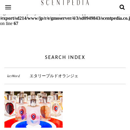
Warning
: mcrypt_decrypt(): Key of size 18 not supported by this
algorithm. Only keys of sizes 16, 24 or 32 supported in
/export/sd214/www/jp/r/e/gmoserver/4/3/sd0949843/scentpedia.co.j
on line
67
SEARCH INDEX
keyWord
エタリーブルドオランジェ