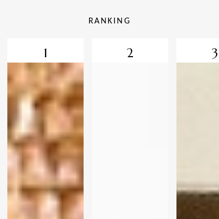
RANKING
1
2
3