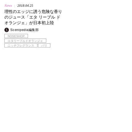
News
2018.04.25
|
理性のエッジに誘う危険な香り
のジュース「エタ リーブル ド
オランジェ」が日本初上陸
Scentpedia編集部
NOSESHOP
エタリーブルドオランジェ
ニッチフレグランス
パリ