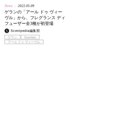
News
2022.05.09
|
ゲランの「アール ドゥ ヴィー
ヴル」から、フレグランス ディ
フューザー全3種が初登場
Scentpedia編集部
ゲラン
Guerlain
アール ドゥ ヴィーヴル