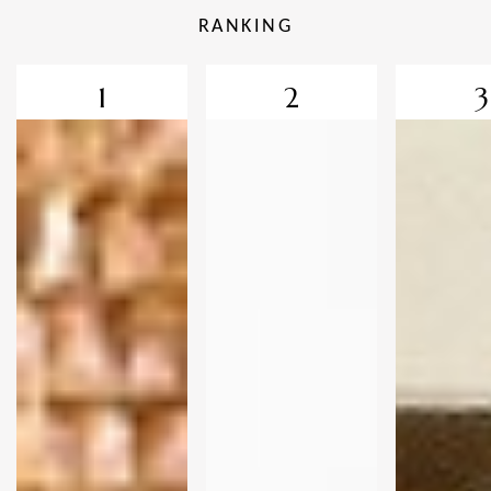
RANKING
1
2
3