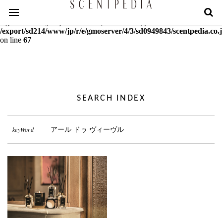
Warning
: mcrypt_decrypt(): Key of size 18 not supported by this
algorithm. Only keys of sizes 16, 24 or 32 supported in
/export/sd214/www/jp/r/e/gmoserver/4/3/sd0949843/scentpedia.co.j
on line
67
SEARCH INDEX
keyWord
アール ドゥ ヴィーヴル