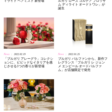
ィライト ヘアミスト 新登場
ルガリ ローズ ゴルデア ブロッサ
ム ディライト オードトワレ」が
誕生
News
News
2022.02.19
2022.01.25
|
|
「ブルガリ アレーグラ」コレクシ
ブルガリ パルファンから、新作フ
ョンに、ビビッドなイタリアを感
レグランス「ブルガリ レ ジェン
じさせる3つの香りが新登場
メ エンピール オードパルファ
ム」が店舗限定で発売