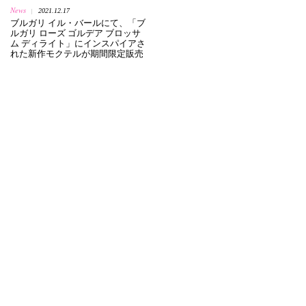
News
2021.12.17
|
ブルガリ イル・バールにて、「ブ
ルガリ ローズ ゴルデア ブロッサ
ム ディライト」にインスパイアさ
れた新作モクテルが期間限定販売