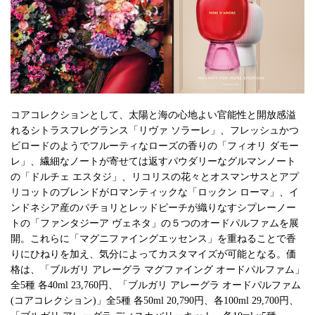
コアコレクションとして、太陽と海の心地よい官能性と開放感溢
れるシトラスフレグランス「リヴァ ソラーレ」、フレッシュかつ
ビロードのようでフルーティなローズの香りの「フィオリ ダモー
レ」、繊細なノートが寄せては返すパウダリーなグルマンノート
の「ドルチェ エスタジ」、リコリスの花々とオスマンサスとアプ
リコットのブレンドがロマンティックな「ロックン ローマ」、イ
ンドネシア産のパチョリとレッドピーチが織りなすシプレーノー
トの「ファンタジーア ヴェネタ」の５つのオードパルファムを展
開。これらに「マグニファイングエッセンス」を重ねることで香
りにひねりを加え、気分によってカスタマイズが可能となる。価
格は、「ブルガリ アレーグラ マグファイング オードパルファム」
全5種 各40ml 23,760円、「ブルガリ アレーグラ オードパルファム
(コアコレクション)」全5種 各50ml 20,790円、各100ml 29,700円、