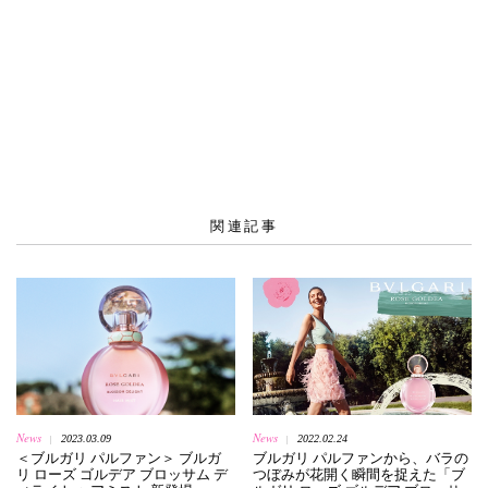
関連記事
News
News
2023.03.09
2022.02.24
|
|
＜ブルガリ パルファン＞ ブルガ
ブルガリ パルファンから、バラの
リ ローズ ゴルデア ブロッサム デ
つぼみが花開く瞬間を捉えた「ブ