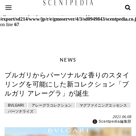
Warning
: mcrypt_decrypt(): Key of size 18 not supported by this
algorithm. Only keys of sizes 16, 24 or 32 supported in
/export/sd214/www/jp/r/e/gmoserver/4/3/sd0949843/scentpedia.co.j
on line
67
NEWS
ブルガリからパーソナルな香りのスタイ
リングを可能にした新コレクション「ブ
ルガリ アレーグラ」が誕生
BVLGARI
アレーグラコレクション
マグファイニングエッセンス
パーソナライズ
2021.06.08
Scentpedia編集部