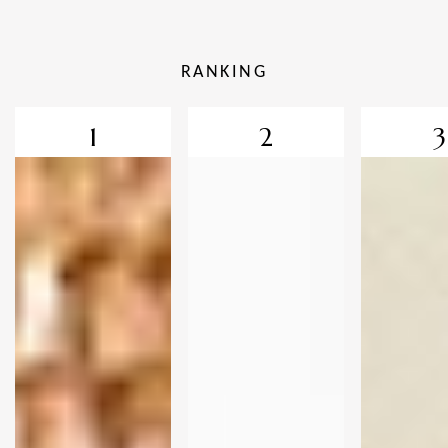
RANKING
1
2
3