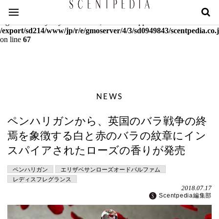
Warning
: mcrypt_decrypt(): Key of size 18 not supported by this
algorithm. Only keys of sizes 16, 24 or 32 supported in
/export/sd214/www/jp/r/e/gmoserver/4/3/sd0949843/scentpedia.co.j
on line
67
NEWS
ペンハリガンから、英国のバラ戦争の終
焉を象徴する白と赤のバラの紋章にイン
スパイアされたローズの香りが発売
ペンハリガン
エリザベサンローズオードパルファム
レディスフレグランス
2018.07.17
Scentpedia編集部