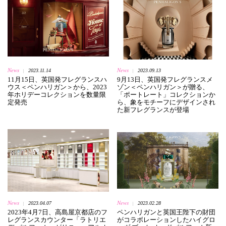
News
News
2023.11.14
2023.09.13
|
|
11月15日、英国発フレグランスハ
9月13日、英国発フレグランスメ
ウス＜ペンハリガン＞から、2023
ゾン＜ペンハリガン＞が贈る、
年ホリデーコレクションを数量限
「ポートレート」コレクションか
定発売
ら、象をモチーフにデザインされ
た新フレグランスが登場
News
News
2023.04.07
2023.02.28
|
|
2023年4月7日、高島屋京都店のフ
ペンハリガンと英国王陛下の財団
レグランスカウンター「ラトリエ
がコラボレーションしたハイグロ