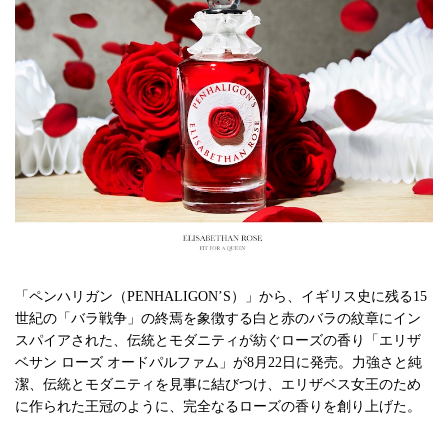
「ペンハリガン（PENHALIGON’S）」から、イギリス史に残る15
世紀の「バラ戦争」の終焉を象徴する白と赤のバラの紋章にイン
スパイアされた、伝統とモダニティが紡ぐローズの香り「エリザ
ベサン ローズ オードパルファム」が8月22日に発売。力強さと純
潔、伝統とモダニティを見事に結びつけ、エリザベス女王のため
に作られた王冠のように、完全なるローズの香りを創り上げた。