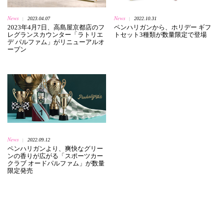
News
News
2023.04.07
2022.10.31
|
|
2023年4月7日、高島屋京都店のフ
ペンハリガンから、ホリデー ギフ
レグランスカウンター「ラトリエ
トセット3種類が数量限定で登場
デ パルファム」がリニューアルオ
ープン
News
2022.09.12
|
ペンハリガンより、爽快なグリー
ンの香りが広がる「スポーツカー
クラブ オードパルファム」が数量
限定発売