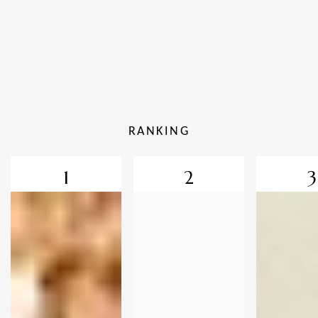
RANKING
1
2
3