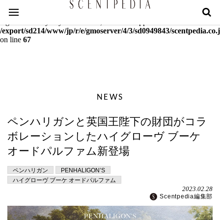
Warning
: mcrypt_decrypt(): Key of size 18 not supported by this
algorithm. Only keys of sizes 16, 24 or 32 supported in
/export/sd214/www/jp/r/e/gmoserver/4/3/sd0949843/scentpedia.co.j
on line
67
NEWS
ペンハリガンと英国王陛下の財団がコラ
ボレーションしたハイグローヴ ブーケ
オードパルファム新登場
ペンハリガン
PENHALIGON’S
ハイグローヴ ブーケ オードパルファム
2023.02.28
Scentpedia編集部