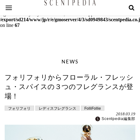
Warning
: mcrypt_decrypt(): Key of size 18 not supported by this
algorithm. Only keys of sizes 16, 24 or 32 supported in
/export/sd214/www/jp/r/e/gmoserver/4/3/sd0949843/scentpedia.co.j
on line
67
NEWS
フォリフォリからフローラル・フレッシ
ュ・スパイスの３つのフレグランスが登
場！
フォリフォリ
レディスフレグランス
FolliFollie
2018.03.19
Scentpedia編集部