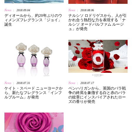
News
News
2018.09.04
2018.08.06
|
|
ディオールから、約20年ぶりのウ
ナルシソ ロドリゲスから、人が引
ィメンズフレグランス「ジョイ」
かれ合う熱烈な力を表現する「ナ
誕生
ルシソ オードパルファム ルージ
ュ」が発売
News
News
2018.07.31
2018.07.17
|
|
ケイト・スペード ニューヨークか
ペンハリガンから、英国のバラ戦
ら、新たなフレグランス「インフ
争の終焉を象徴する白と赤のバラ
ルブルーム」が発売
の紋章にインスパイアされたロー
ズの香りが発売