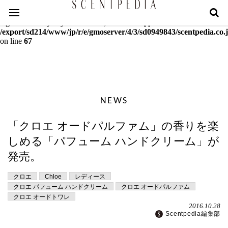
Warning
: mcrypt_decrypt(): Key of size 18 not supported by this
algorithm. Only keys of sizes 16, 24 or 32 supported in
/export/sd214/www/jp/r/e/gmoserver/4/3/sd0949843/scentpedia.co.j
on line
67
NEWS
「クロエ オードパルファム」の香りを楽
しめる「パフューム ハンドクリーム」が
発売。
クロエ
Chloe
レディース
クロエ パフューム ハンドクリーム
クロエ オードパルファム
クロエ オードトワレ
2016.10.28
Scentpedia編集部