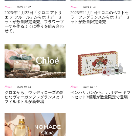
News
News
2023.11.22
2023.11.01
|
|
2023年11月22日「クロエ アトリ
2023年11月1日クロエのベストセ
エ デ フルール」からホリデーセ
ラーフレグランスからホリデーセ
ットが数量限定発売。フラワーブ
ットが数量限定発売
ーケを作るように香りを組み合わ
せて。
News
News
2023.01.13
2022.10.31
|
|
クロエから、ウッディローズの新
ペンハリガンから、ホリデー ギフ
たなヴィーガンフレグランスとリ
トセット3種類が数量限定で登場
フィルボトルが新登場