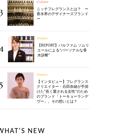
Column
ニッチフレグランスとは？ ー
3
香水界のデザイナーズブランド
ー
Feature
【REPORT】パルファム ソムリ
4
エールによる“パーソナルな香
水診断”
Feature
【インタビュー】フレグランス
5
クリエイター・石田奈緒が手掛
けた”長く愛される女性”のため
のブランド「トーキョーランデ
ヴー」。その想いとは？
WHAT'S NEW