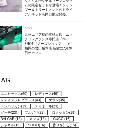
くふくよかなチェリーブロッサ
ムの限定セットが登場！シャン
プー＆トリートメントのトライ
アルキットも同日限定発売。
News
九州エリア初の本格出店！ニッ
チフレグランス専門店「NOSE
SHOP（ノーズショップ）」が
福岡の岩田屋本店 新館に2月28
日オープン
TAG
ユニセックス(60)
レディース(49)
レディスフレグランス(43)
ゲラン(35)
ペンハリガン(29)
ディオール(23)
グッチ(23)
ブルガリ(22)
ロクシタン(19)
BVLGARI(18)
メンズ(18)
GUCCI(16)
シャネル(16)
SHIRO(16)
香りを知る(15)