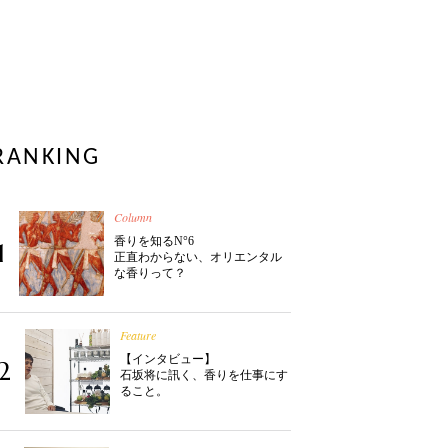
RANKING
Column
香りを知るN°6
1
正直わからない、オリエンタル
な香りって？
Feature
【インタビュー】
2
石坂将に訊く、香りを仕事にす
ること。