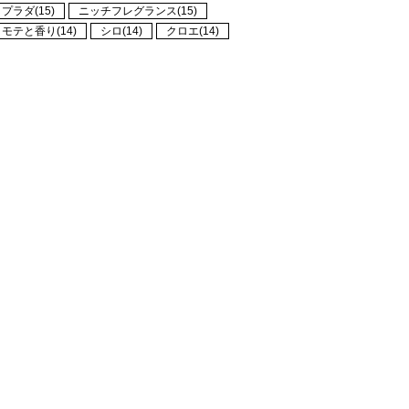
プラダ(15)
ニッチフレグランス(15)
モテと香り(14)
シロ(14)
クロエ(14)