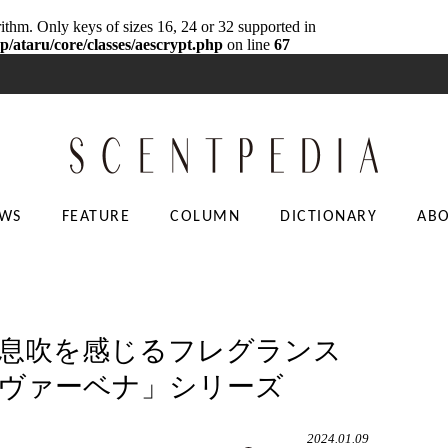
rithm. Only keys of sizes 16, 24 or 32 supported in
p/ataru/core/classes/aescrypt.php
on line
67
WS
FEATURE
COLUMN
DICTIONARY
AB
息吹を感じるフレグランス
ヴァーベナ」シリーズ
2024.01.09