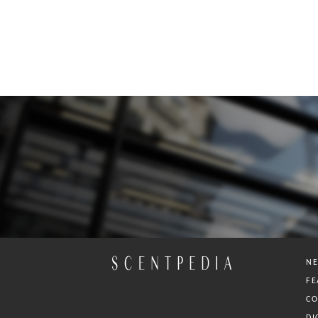
N
FE
C
DI