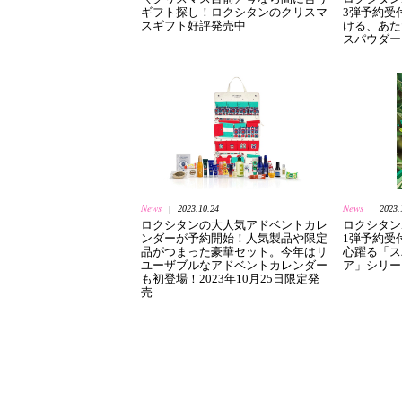
ギフト探し！ロクシタンのクリスマ
3弾予約受
スギフト好評発売中
ける、あた
スパウダー
News
News
2023.10.24
2023.
|
|
ロクシタンの大人気アドベントカレ
ロクシタン
ンダーが予約開始！人気製品や限定
1弾予約受
品がつまった豪華セット。今年はリ
心躍る「ス
ユーザブルなアドベントカレンダー
ア」シリー
も初登場！2023年10月25日限定発
売