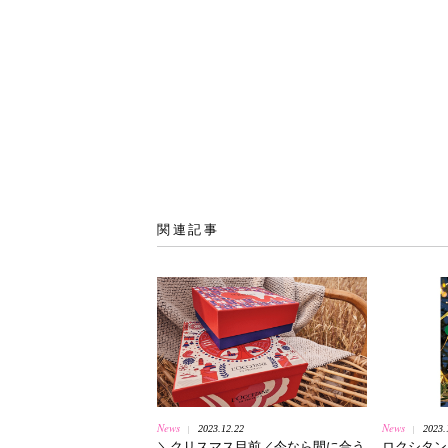
関連記事
News
News
2023.12.22
2023.
|
|
＼クリスマス目前／今なら間に合う
ロクシタン