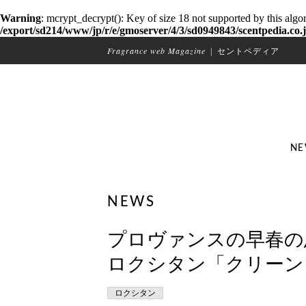
Warning
: mcrypt_decrypt(): Key of size 18 not supported by this algo
/export/sd214/www/jp/r/e/gmoserver/4/3/sd0949843/scentpedia.co.j
Fragrance web Magazine
|
セントペディア
NE
NEWS
プロヴァンスの早春の
ロクシタン「クリーン
ロクシタン