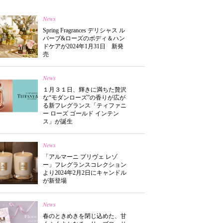
News
Spring Fragrances デリシャス ル
バーブ&ローズのボディ＆ハン
ドケアが2024年1月31日 新発
売
News
１月３１日、輝きに満ちた贅沢
な“モダンローズ”の香りが広が
る新フレグランス「ティファニ
ー ローズ ゴールド インテン
ス」が誕生
News
「アルマーニ プリヴェ レゾ
ー」フレグランスコレクション
より2024年2月2日にキャンドル
が新登場
News
春のときめきを閉じ込めた、甘