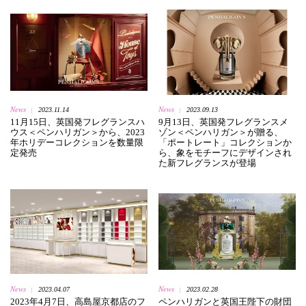
News
News
2023.11.14
2023.09.13
|
|
11月15日、英国発フレグランスハ
9月13日、英国発フレグランスメ
ウス＜ペンハリガン＞から、2023
ゾン＜ペンハリガン＞が贈る、
年ホリデーコレクションを数量限
「ポートレート」コレクションか
定発売
ら、象をモチーフにデザインされ
た新フレグランスが登場
News
News
2023.04.07
2023.02.28
|
|
2023年4月7日、高島屋京都店のフ
ペンハリガンと英国王陛下の財団