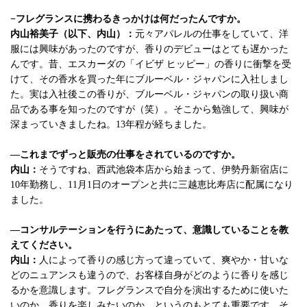
−フレグランスに携わるきっかけは何だったんですか。
内山裕美子（以下、内山）：
元々アパレルの仕事をしていて、洋
服には興味があったのですが、香りのデビューはとても遅かった
んです。昔、エスカーダの「イビザ ヒッピー」の香りに衝撃を受
けて、その香水を買った年にブルーベル・ジャパンに入社しまし
た。実は入社後この香りが、ブルーベル・ジャパンの取り扱い商
品である事を知ったのですが（笑）。そこから勉強して、興味が
深まっていきましたね。13年程が経ちました。
—これまでずっと販売の仕事をされているのですか。
内山：
そうですね、西武池袋本店から始まって、伊勢丹新宿店に
10年勤務し、11月1日のオープンと共に三越恵比寿店に配属になり
ました。
—コンサルテーションを行うにあたって、意識していることを教
えてください。
内山：
人によって香りの感じ方って違っていて、爽やか・甘いな
どのニュアンスも違うので、お客様自身がどのように香りを感じ
るかを意識します。フレグランスで自分を演出するために使いた
いのか、香りを楽しみたいのか、というのもとても重要です。そ