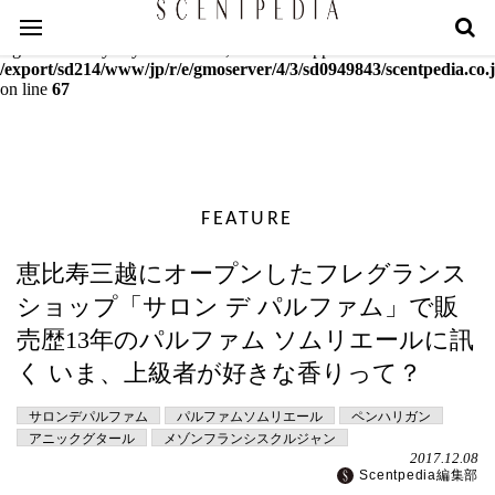
Warning
: mcrypt_decrypt(): Key of size 18 not supported by this
algorithm. Only keys of sizes 16, 24 or 32 supported in
/export/sd214/www/jp/r/e/gmoserver/4/3/sd0949843/scentpedia.co.j
on line
67
FEATURE
恵比寿三越にオープンしたフレグランス
ショップ「サロン デ パルファム」で販
売歴13年のパルファム ソムリエールに訊
く いま、上級者が好きな香りって？
サロンデパルファム
パルファムソムリエール
ペンハリガン
アニックグタール
メゾンフランシスクルジャン
2017.12.08
Scentpedia編集部