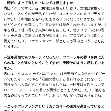
—時代によって香りのトレンドは感じますか。
内山：
そうですね。昔は男性は男性らしい香り、女性は女性らし
い香り、というのが当然でしたが、ユニセックスの香りで男女問
わずという中性的なものが好まれるようになっていますね。周り
がどう思うかを気にして、甘い香りは懸念されたりもしますが、1
年を通して甘い香りが人気の年もあったり、昔よりは「自分の香
り」を意識して選ばれる方が増えました。アロマのように癒しと
捉えていたり、ファッションの一部としても選ぶということもあ
りますね。
—近年男性でもフルーティだったり、フローラルの香りを気に入
られることが多いということですが、実際そのように感じていま
すか。
内山：
「クロエ オードパルファム」は発売当初は女性の中でブー
ムでしたが、いわゆる「石鹸の香り」と言われるようになって、
男性からも人気がすごく高まりましたね。一昨年は女性らしいフ
ローラル フルーティの香りが男性にとても人気だったり、嗜好も
男女逆になってきていたりと、おもしろい変化ではありますね。
—ニッチフレグランスというカテゴリーの認知が高まっていると