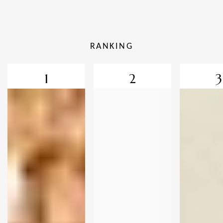
RANKING
1
2
3