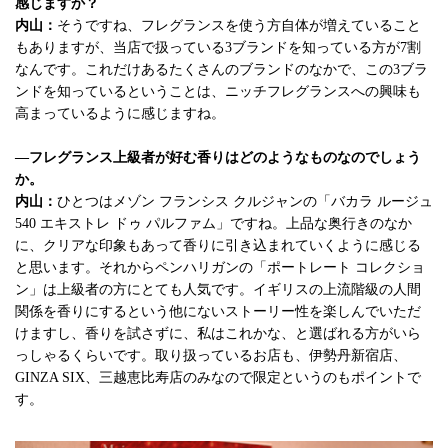
感じますか？
内山：
そうですね、フレグランスを使う方自体が増えていること
もありますが、当店で扱っている3ブランドを知っている方が7割
なんです。これだけあるたくさんのブランドのなかで、この3ブラ
ンドを知っているということは、ニッチフレグランスへの興味も
高まっているように感じますね。
—フレグランス上級者が好む香りはどのようなものなのでしょう
か。
内山：
ひとつはメゾン フランシス クルジャンの「バカラ ルージュ
540 エキストレ ドゥ パルファム」ですね。上品な奥行きのなか
に、クリアな印象もあって香りに引き込まれていくように感じる
と思います。それからペンハリガンの「ポートレート コレクショ
ン」は上級者の方にとても人気です。イギリスの上流階級の人間
関係を香りにするという他にないストーリー性を楽しんでいただ
けますし、香りを試さずに、私はこれかな、と選ばれる方がいら
っしゃるくらいです。取り扱っているお店も、伊勢丹新宿店、
GINZA SIX、三越恵比寿店のみなので限定というのもポイントで
す。