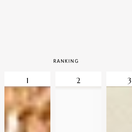
RANKING
1
2
3