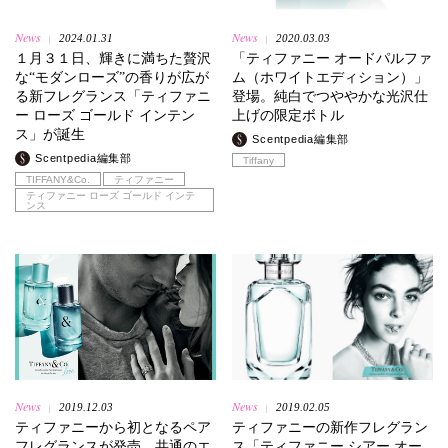
News
News
2024.01.31
2020.03.03
|
|
１月３１日、輝きに満ちた贅沢
「ティファニー オードパルファ
な“モダンローズ”の香りが広が
ム（ホワイトエディション）」
る新フレグランス「ティファニ
登場。純白でつややかな光沢仕
ー ローズ ゴールド インテン
上げの限定ボトル
ス」が誕生
Scentpedia編集部
Scentpedia編集部
Tiffany
TIFFANY&Co.
ティファニー
ティファニー ローズ ゴールド インテ
ンス
News
News
2019.12.03
2019.02.05
|
|
ティファニーから初となるペア
ティファニーの新作フレグラン
フレグランスが発売。共通のエ
ス「ティファニー シアー オー