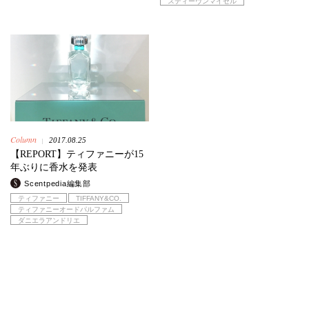
スティーヴンマイゼル
Column
2017.08.25
|
【REPORT】ティファニーが15
年ぶりに香水を発表
Scentpedia編集部
ティファニー
TIFFANY&CO.
ティファニーオードパルファム
ダニエラアンドリエ