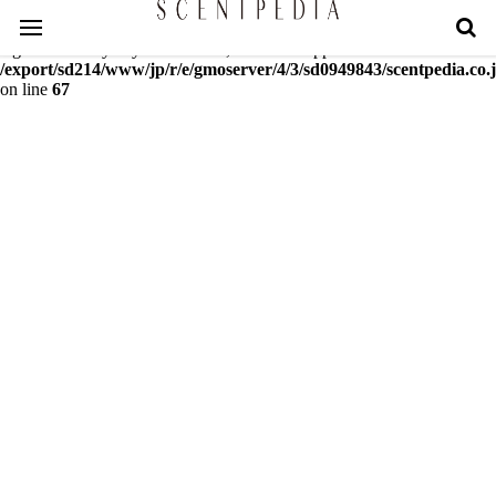
Warning
: mcrypt_decrypt(): Key of size 18 not supported by this
algorithm. Only keys of sizes 16, 24 or 32 supported in
/export/sd214/www/jp/r/e/gmoserver/4/3/sd0949843/scentpedia.co.j
on line
67