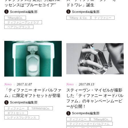
ッセンスは“ブルーセコイア”
ドトワレ」誕生
Scentpedia編集部
Scentpedia編集部
Tiffany&Co.
Tiffany ＆ Co.
ティファニー
ティファニーアンドラブ
ペアフレグランス
News
News
2017.11.07
2017.09.13
|
|
「ティファニー オードパルファ
スティーヴン・マイゼルが撮影
ム」に限定ギフトセットが登場
した「ティファニー オードパル
ファム」のキャンペーンムービ
Scentpedia編集部
ーが公開！
ティファニー
TIFFANY&Co.
ギフトセット
Scentpedia編集部
レディスフレグランス
ティファニー
Tiffany&Co.
ティファニーオードパルファム