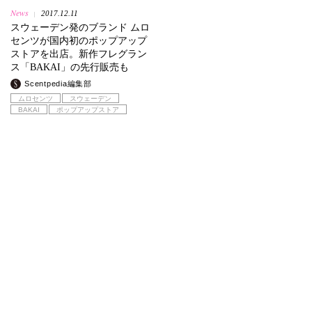
News
2017.12.11
|
スウェーデン発のブランド ムロ
センツが国内初のポップアップ
ストアを出店。新作フレグラン
ス「BAKAI」の先行販売も
Scentpedia編集部
ムロセンツ
スウェーデン
BAKAI
ポップアップストア