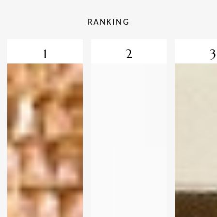
RANKING
1
2
3