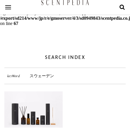
Warning
: mcrypt_decrypt(): Key of size 18 not supported by this
algorithm. Only keys of sizes 16, 24 or 32 supported in
/export/sd214/www/jp/r/e/gmoserver/4/3/sd0949843/scentpedia.co.j
on line
67
SEARCH INDEX
keyWord
スウェーデン