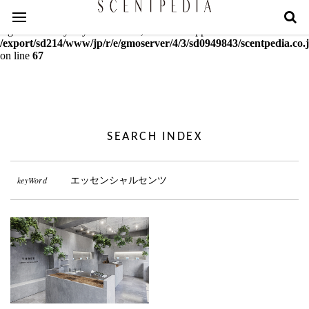
Warning
: mcrypt_decrypt(): Key of size 18 not supported by this
algorithm. Only keys of sizes 16, 24 or 32 supported in
/export/sd214/www/jp/r/e/gmoserver/4/3/sd0949843/scentpedia.co.j
on line
67
SEARCH INDEX
keyWord
エッセンシャルセンツ