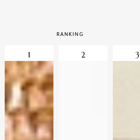
RANKING
1
2
3