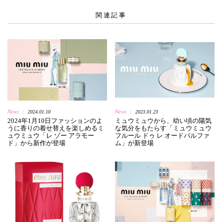
関連記事
News
News
2024.01.10
2023.01.23
|
|
2024年1月10日ファッションのよ
ミュウミュウから、幼い頃の陽気
うに香りの着せ替えを楽しめるミ
な気分をもたらす「ミュウミュウ
ュウミュウ「レ ゾー アラモー
フルール ドゥ レ オードパルファ
ド」から新作が登場
ム」が新登場