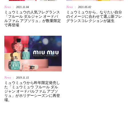
News
News
2021.11.04
2021.05.02
|
|
ミュウミュウの人気フレグランス
ミュウミュウから、なりたい自分
「フルール ダルジャン オードパ
のイメージに合わせて選ぶ新フレ
ルファム アブソリュ」が数量限定
グランスコレクションが誕生
で再登場
News
2019.11.15
|
ミュウミュウから昨年限定発売し
た「ミュウミュウ フルール ダル
ジャン オードパルファム アブソ
リュ」がホリデーシーズンに再登
場。