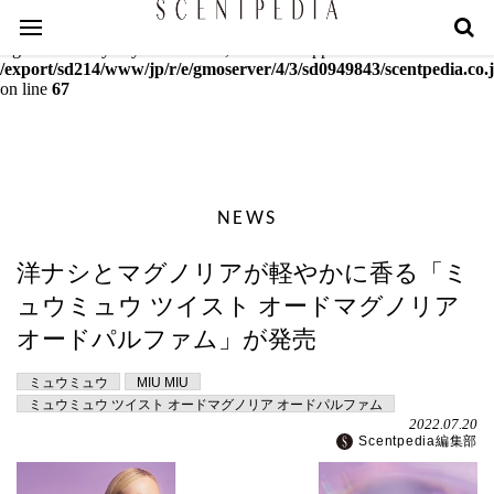
Warning
: mcrypt_decrypt(): Key of size 18 not supported by this
algorithm. Only keys of sizes 16, 24 or 32 supported in
/export/sd214/www/jp/r/e/gmoserver/4/3/sd0949843/scentpedia.co.j
on line
67
NEWS
洋ナシとマグノリアが軽やかに香る「ミ
ュウミュウ ツイスト オードマグノリア
オードパルファム」が発売
ミュウミュウ
MIU MIU
ミュウミュウ ツイスト オードマグノリア オードパルファム
2022.07.20
Scentpedia編集部