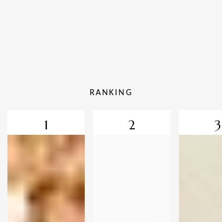
RANKING
1
2
3