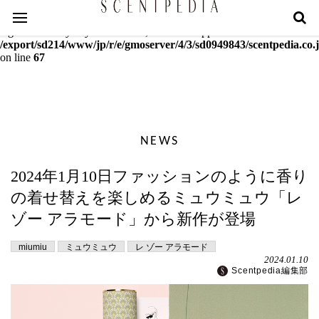
Warning
: mcrypt_decrypt(): Key of size 18 not supported by this
algorithm. Only keys of sizes 16, 24 or 32 supported in
/export/sd214/www/jp/r/e/gmoserver/4/3/sd0949843/scentpedia.co.j
on line
67
NEWS
2024年1月10日ファッションのように香り
の着せ替えを楽しめるミュウミュウ「レ
ゾー アラモード」から新作が登場
miumiu
ミュウミュウ
レ ゾー アラモード
2024.01.10
Scentpedia編集部