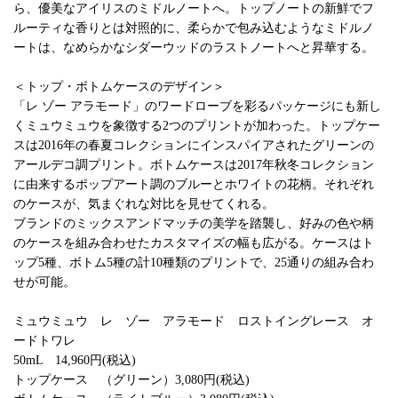
ら、優美なアイリスのミドルノートへ。トップノートの新鮮でフ
ルーティな香りとは対照的に、柔らかで包み込むようなミドルノ
ートは、なめらかなシダーウッドのラストノートへと昇華する。
＜トップ・ボトムケースのデザイン＞
「レ ゾー アラモード」のワードローブを彩るパッケージにも新し
くミュウミュウを象徴する2つのプリントが加わった。トップケー
スは2016年の春夏コレクションにインスパイアされたグリーンの
アールデコ調プリント。ボトムケースは2017年秋冬コレクション
に由来するポップアート調のブルーとホワイトの花柄。それぞれ
のケースが、気まぐれな対比を見せてくれる。
ブランドのミックスアンドマッチの美学を踏襲し、好みの色や柄
のケースを組み合わせたカスタマイズの幅も広がる。ケースはト
ップ5種、ボトム5種の計10種類のプリントで、25通りの組み合わ
せが可能。
ミュウミュウ レ ゾー アラモード ロストイングレース オ
ードトワレ
50mL 14,960円(税込)
トップケース （グリーン）3,080円(税込)