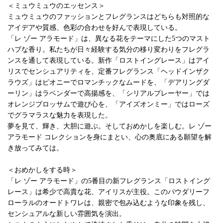
＜ミュウミュウのエッセンス＞
ミュウミュウのファッションとフレグランスはどちらも対照的な
アイデアや質感、色彩の合わせを好んで表現している。
「レ ゾー アラモード」は、異なる花をテーマにした5つのマスト
ハブな香り。私たちが日々経験する気分の移り変わりをフレグラ
ンスを通して表現している。新作「ロストイングレース」はアイ
リスでセンシュアリティを、定番フレグランス「ヘッドインザク
ラウズ」はピオニーでロマンチックなムードを、「デアリングダ
ーリン」はラベンダーで高揚感を、「シリアルプレーヤー」では
オレンジブロッサムで遊び心を、「アイズオンミー」ではローズ
でグラマラスな魅力を表現した。
夢を見て、輝き、大胆に遊ぶ。そしておめかしを楽しむ。レ ゾー
アラモード コレクションを身にまとい、心の奥底にある願望を解
き放ってみては。
＜おめかしをする時＞
「レ ゾー アラモード」の5番目の新フレグランス「ロストイング
レース」は希少で高貴な花、アイリスが主役。このパウダリーフ
ローラルのオードトワレは、親密で包み込むような印象を残し、
センシュアルな新しい雰囲気を演出。