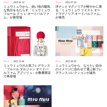
News
News
2023.01.23
2022.07.20
|
|
ミュウミュウから、幼い頃の陽気
洋ナシとマグノリアが軽やかに香
な気分をもたらす「ミュウミュウ
る「ミュウミュウ ツイスト オー
フルール ドゥ レ オードパルファ
ドマグノリア オードパルファム」
ム」が新登場
が発売
News
News
2021.11.04
2021.05.02
|
|
ミュウミュウの人気フレグランス
ミュウミュウから、なりたい自分
「フルール ダルジャン オードパ
のイメージに合わせて選ぶ新フレ
ルファム アブソリュ」が数量限定
グランスコレクションが誕生
で再登場