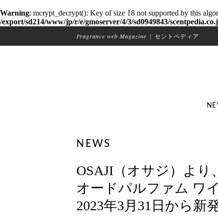
Warning
: mcrypt_decrypt(): Key of size 18 not supported by this algo
/export/sd214/www/jp/r/e/gmoserver/4/3/sd0949843/scentpedia.co.j
Fragrance web Magazine
|
セントペディア
NE
NEWS
OSAJI（オサジ）よ
オードパルファム ワ
2023年3月31日から新