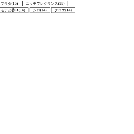
プラダ(15)
ニッチフレグランス(15)
モテと香り(14)
シロ(14)
クロエ(14)