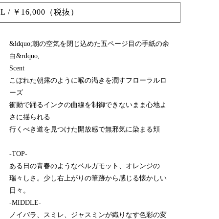
 / ￥16,000（税抜）
&ldquo;朝の空気を閉じ込めた五ページ目の手紙の余
白&rdquo;
Scent
こぼれた朝露のように喉の渇きを潤すフローラルロ
ーズ
衝動で踊るインクの曲線を制御できないまま心地よ
さに揺られる
行くべき道を見つけた開放感で無邪気に染まる頬
-TOP-
ある日の青春のようなベルガモット、オレンジの
瑞々しさ。少し右上がりの筆跡から感じる懐かしい
日々。
-MIDDLE-
ノイバラ、スミレ、ジャスミンが織りなす色彩の変