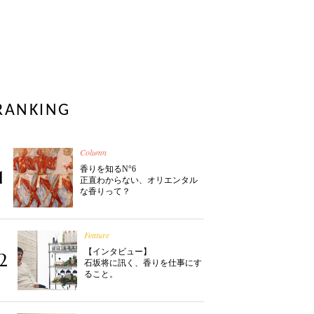
RANKING
Column
香りを知るN°6
1
正直わからない、オリエンタル
な香りって？
Feature
【インタビュー】
2
石坂将に訊く、香りを仕事にす
ること。