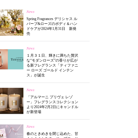
News
Spring Fragrances デリシャス ル
バーブ&ローズのボディ＆ハン
ドケアが2024年1月31日 新発
売
News
１月３１日、輝きに満ちた贅沢
な“モダンローズ”の香りが広が
る新フレグランス「ティファニ
ー ローズ ゴールド インテン
ス」が誕生
News
「アルマーニ プリヴェ レゾ
ー」フレグランスコレクション
より2024年2月2日にキャンドル
が新登場
News
春のときめきを閉じ込めた、甘