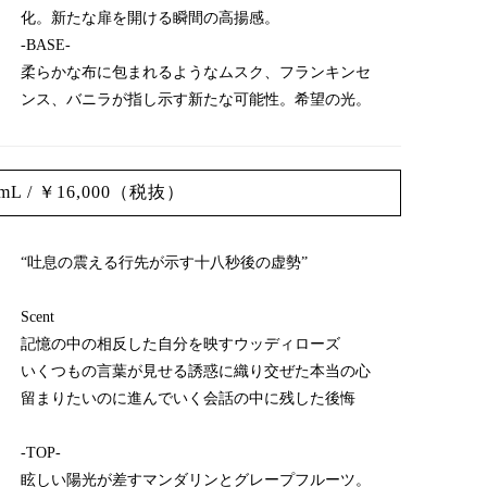
化。新たな扉を開ける瞬間の高揚感。
-BASE-
柔らかな布に包まれるようなムスク、フランキンセ
ンス、バニラが指し示す新たな可能性。希望の光。
 / ￥16,000（税抜）
“吐息の震える行先が示す十八秒後の虚勢”
Scent
記憶の中の相反した自分を映すウッディローズ
いくつもの言葉が見せる誘惑に織り交ぜた本当の心
留まりたいのに進んでいく会話の中に残した後悔
-TOP-
眩しい陽光が差すマンダリンとグレープフルーツ。