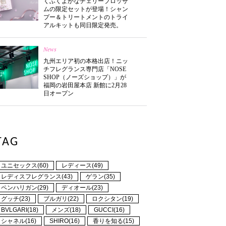
くふくよかなチェリーブロッサ
ムの限定セットが登場！シャン
プー＆トリートメントのトライ
アルキットも同日限定発売。
News
九州エリア初の本格出店！ニッ
チフレグランス専門店「NOSE
SHOP（ノーズショップ）」が
福岡の岩田屋本店 新館に2月28
日オープン
TAG
ユニセックス(60)
レディース(49)
レディスフレグランス(43)
ゲラン(35)
ペンハリガン(29)
ディオール(23)
グッチ(23)
ブルガリ(22)
ロクシタン(19)
BVLGARI(18)
メンズ(18)
GUCCI(16)
シャネル(16)
SHIRO(16)
香りを知る(15)