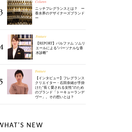
Column
ニッチフレグランスとは？ ー
3
香水界のデザイナーズブランド
ー
Feature
【REPORT】パルファム ソムリ
4
エールによる“パーソナルな香
水診断”
Feature
【インタビュー】フレグランス
5
クリエイター・石田奈緒が手掛
けた”長く愛される女性”のため
のブランド「トーキョーランデ
ヴー」。その想いとは？
WHAT'S NEW