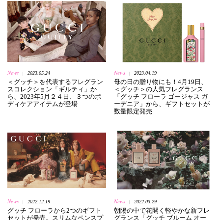
News
News
2023.05.24
2023.04.19
|
|
＜グッチ＞を代表するフレグラン
母の日の贈り物にも！4月19日、
スコレクション「ギルティ」か
＜グッチ＞の人気フレグランス
ら、2023年5月２４日、３つのボ
「グッチ フローラ ゴージャス ガ
ディケアアイテムが登場
ーデニア」から、ギフトセットが
数量限定発売
News
News
2022.12.19
2022.03.29
|
|
グッチ フローラから2つのギフト
朝陽の中で花開く軽やかな新フレ
セットが発売。スリムなペンスプ
グランス「グッチ ブルーム オー