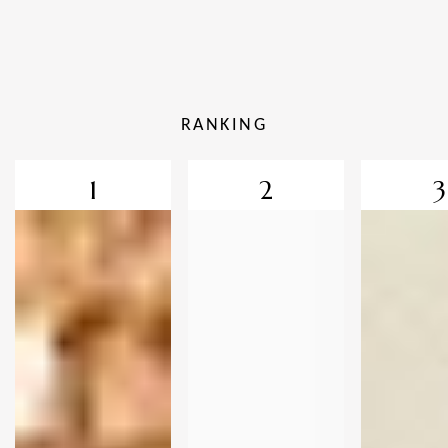
RANKING
1
2
3