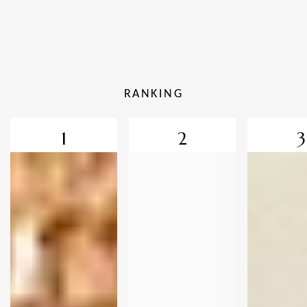
RANKING
1
2
3