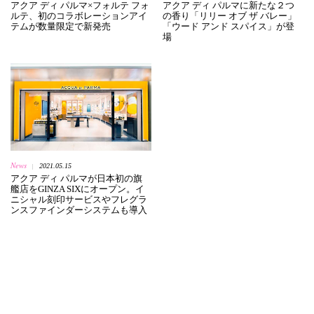
アクア ディ パルマ×フォルテ フォ
アクア ディ パルマに新たな２つ
ルテ、初のコラボレーションアイ
の香り「リリー オブ ザ バレー」
テムが数量限定で新発売
「ウード アンド スパイス」が登
場
News
2021.05.15
|
アクア ディ パルマが日本初の旗
艦店をGINZA SIXにオープン。イ
ニシャル刻印サービスやフレグラ
ンスファインダーシステムも導入