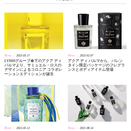
News
News
2023.03.17
2023.02.07
|
|
LVMHグループ傘下のアクア ディ
アクア ディ パルマから、バレン
パルマより、サミュエル・ロスの
タイン限定パッケージのフレグラ
デザインによるコロニア コラボレ
ンスとボディアイテム登場
ーションエディションが誕生
News
News
2022.05.12
2021.08.14
|
|