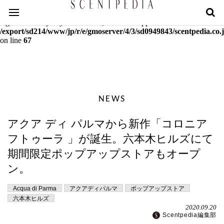
Warning
: mcrypt_decrypt(): Key of size 18 not supported by this
algorithm. Only keys of sizes 16, 24 or 32 supported in
/export/sd214/www/jp/r/e/gmoserver/4/3/sd0949843/scentpedia.co.j
on line
67
NEWS
アクア ディ パルマから新作「コロニア
フトゥーラ 」が誕生。六本木ヒルズにて
期間限定ポップアップストアもオープ
ン。
Acqua di Parma
アクアディパルマ
ポップアップストア
六本木ヒルズ
2020.09.20
Scentpedia編集部