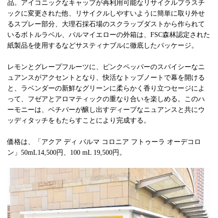
品。アイコニックなキャップが再利用可能なリサイクルプラスチ
ックに変更された他、リサイクルしやすいように簡単に取り外せ
るスプレー部分、大理石採石場のスクラップダストから作られて
いるボトルラベル、パルマイエローの外箱は、FSC森林認定された
紙製品を使用するなどサスティナブルに徹底したパッケージ。
レモンとグレープフルーツに、ピンクペッパーのスパイシーなニ
ュアンスがアクセントとなり、快活なトップノートで幕を開ける
と、ラベンダーの新鮮なグリーンに柔らかく香り立つセージによ
って、フゼアとアロマティックの重なり合いを楽しめる。このハ
ーモニーは、ベチバーが醸し出すディープなニュアンスと共にウ
ッディタッチをもたらすことにより完成する。
価格は、「アクア ディ パルマ コロニア フトゥーラ オーデコロ
ン」50mL14,500円、100 mL 19,500円。