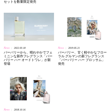
セットを数量限定発売
News
News
2022.03.18
2019.05.21
|
|
バーバリーから、晴れやかでフェ
バーバリー、甘く軽やかなフロー
ミニンな新作フレグランス「バー
ラル グルマンの新フレグランス
バリー ハー オードトワレ」が新
「バーバリー ハー ブロッサム」
登場
発売
News
2018.10.16
|