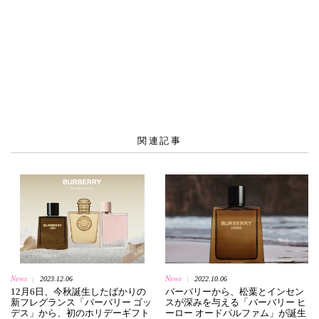
関連記事
News
News
2023.12.06
2022.10.06
|
|
12月6日、今秋誕生したばかりの
バーバリーから、松葉とインセン
新フレグランス「バーバリー ゴッ
スが深みを与える「バーバリー ヒ
デス」から、初のホリデーギフト
ーロー オードパルファム」が誕生