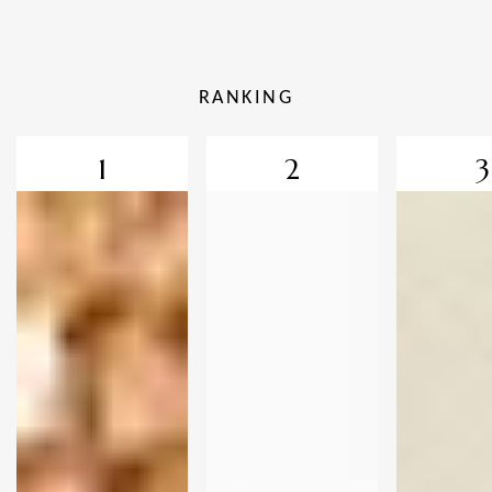
RANKING
1
2
3