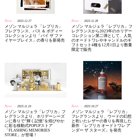
News
News
2023.12.27
2023.11.28
|
|
メゾン マルジェラ 「レプリカ」
メゾン マルジェラ「レプリカ」フ
フレグランス、バス ＆ ボディー
レグランスから2023年のホリデー
コレクションより「バイ ザ ファ
コレクション第二弾として、人気
イヤープレイス」の香りを新発売
のオードトワレやキャンドルのギ
フトセット4種を12月1日より数量
限定で販売
News
News
2023.11.24
2023.10.27
|
|
メゾン マルジェラ「レプリカ」フ
メゾン マルジェラ 「レプリカ」
レグランスより、ホリデーシーズ
フレグランスより、ウードの幻想
ンに香りで”輝く記憶”を煌びやか
と乾いたレザーの香りを再現した
に彩る移動式POPUPストア
新作 「レプリカ オードトワレ ア
「FLASHING MEMORIES
ンダー ザ スターズ」を発売
STORE」が登場！