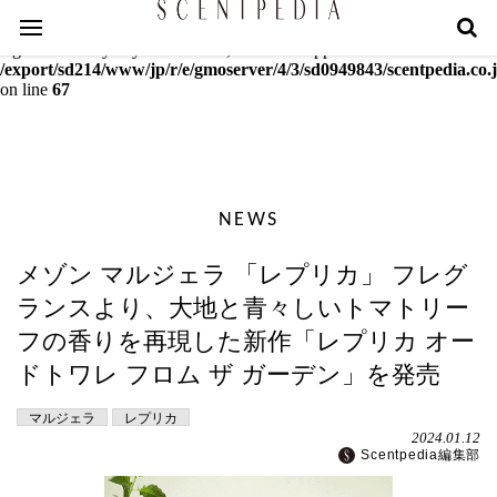
Warning
: mcrypt_decrypt(): Key of size 18 not supported by this
algorithm. Only keys of sizes 16, 24 or 32 supported in
/export/sd214/www/jp/r/e/gmoserver/4/3/sd0949843/scentpedia.co.j
on line
67
NEWS
メゾン マルジェラ 「レプリカ」 フレグ
ランスより、大地と青々しいトマトリー
フの香りを再現した新作「レプリカ オー
ドトワレ フロム ザ ガーデン」を発売
マルジェラ
レプリカ
2024.01.12
Scentpedia編集部