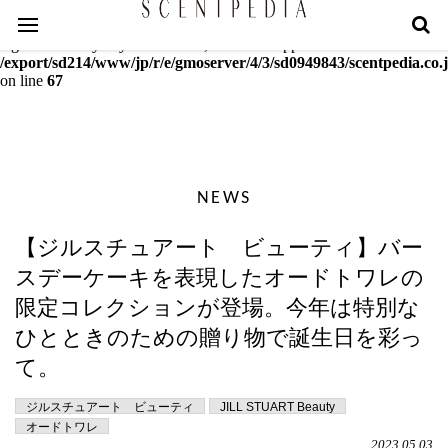
Warning
: mcrypt_decrypt(): Key of size 18 not supported by this
algorithm. Only keys of sizes 16, 24 or 32 supported in
/export/sd214/www/jp/r/e/gmoserver/4/3/sd0949843/scentpedia.co.j
on line
67
NEWS
【ジルスチュアート ビューティ】バー
スデーケーキを表現したオードトワレの
限定コレクションが登場。今年は特別な
ひとときのための贈り物で誕生日を彩っ
て。
ジルスチュアート ビューティ
JILL STUART Beauty
オードトワレ
2023.05.03