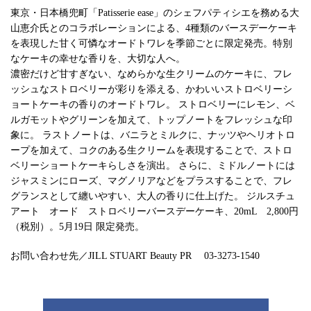
東京・日本橋兜町「Patisserie ease」のシェフパティシエを務める大
山恵介氏とのコラボレーションによる、4種類のバースデーケーキ
を表現した甘く可憐なオードトワレを季節ごとに限定発売。特別
なケーキの幸せな香りを、大切な人へ。
濃密だけど甘すぎない、なめらかな生クリームのケーキに、フレ
ッシュなストロベリーが彩りを添える、かわいいストロベリーシ
ョートケーキの香りのオードトワレ。 ストロベリーにレモン、ベ
ルガモットやグリーンを加えて、トップノートをフレッシュな印
象に。 ラストノートは、バニラとミルクに、ナッツやヘリオトロ
ープを加えて、コクのある生クリームを表現することで、ストロ
ベリーショートケーキらしさを演出。 さらに、ミドルノートには
ジャスミンにローズ、マグノリアなどをプラスすることで、フレ
グランスとして纏いやすい、大人の香りに仕上げた。 ジルスチュ
アート オード ストロベリーバースデーケーキ、20mL 2,800円
（税別）。5月19日 限定発売。
お問い合わせ先／JILL STUART Beauty PR 03-3273-1540