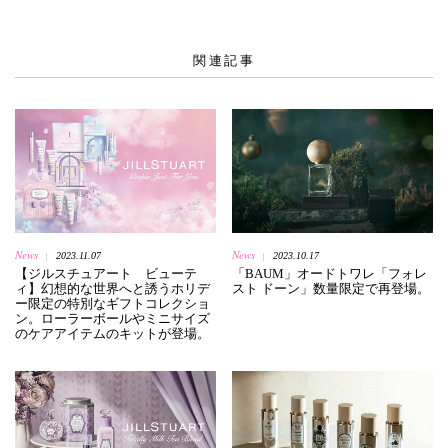
関連記事
News
News
2023.11.07
2023.10.17
|
|
【ジルスチュアート ビューテ
「BAUM」オードトワレ「フォレ
ィ】幻想的な世界へと誘うホリデ
スト ドーン」数量限定で再登場。
ー限定の特別なギフトコレクショ
ン。ローラーボールやミニサイズ
のケアアイテムのキットが登場。