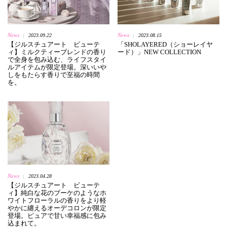
News
News
2023.09.22
2023.08.15
|
|
【ジルスチュアート ビューテ
「SHOLAYERED（ショーレイヤ
ィ】ミルクティーブレンドの香り
ード）」NEW COLLECTION
で全身を包み込む、ライフスタイ
ルアイテムが限定登場。深いいや
しをもたらす香りで至福の時間
を。
News
2023.04.28
|
【ジルスチュアート ビューテ
ィ】純白な花のブーケのようなホ
ワイトフローラルの香りをより軽
やかに纏えるオーデコロンが限定
登場。ピュアで甘い幸福感に包み
込まれて。