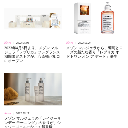
News
News
2023.04.04
2023.01.27
|
|
2023年4月6日より、メゾン マル
メゾン マルジェラから、葡萄とロ
ジェラ「レプリカ」フレグランス
ーズの新たな香り「レプリカ オー
期間限定ストアが、心斎橋パルコ
ドトワレ オン ア デート」誕生
にオープン
News
2022.10.17
|
メゾン マルジェラの「レイジーサ
ンデー モーニング」の香りが、シ
ャワージェルになって新登場