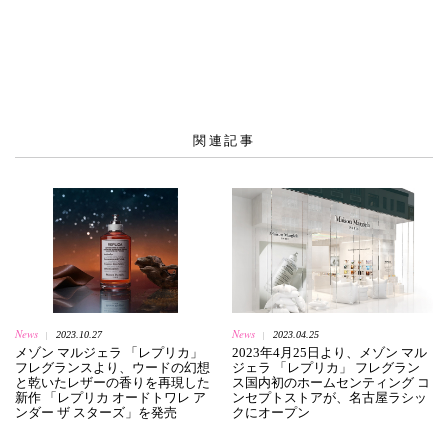
関連記事
News
News
2023.10.27
2023.04.25
|
|
メゾン マルジェラ 「レプリカ」
2023年4月25日より、メゾン マル
フレグランスより、ウードの幻想
ジェラ 「レプリカ」 フレグラン
と乾いたレザーの香りを再現した
ス国内初のホームセンティング コ
新作 「レプリカ オードトワレ ア
ンセプトストアが、名古屋ラシッ
ンダー ザ スターズ」を発売
クにオープン