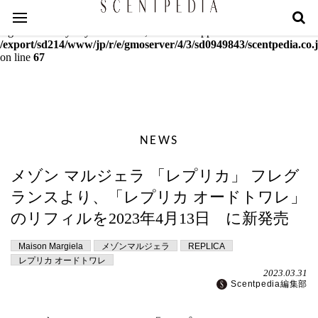
Warning
: mcrypt_decrypt(): Key of size 18 not supported by this
algorithm. Only keys of sizes 16, 24 or 32 supported in
/export/sd214/www/jp/r/e/gmoserver/4/3/sd0949843/scentpedia.co.j
on line
67
NEWS
メゾン マルジェラ 「レプリカ」 フレグ
ランスより、「レプリカ オードトワレ」
のリフィルを2023年4月13日 に新発売
Maison Margiela
メゾンマルジェラ
REPLICA
レプリカ オードトワレ
2023.03.31
Scentpedia編集部