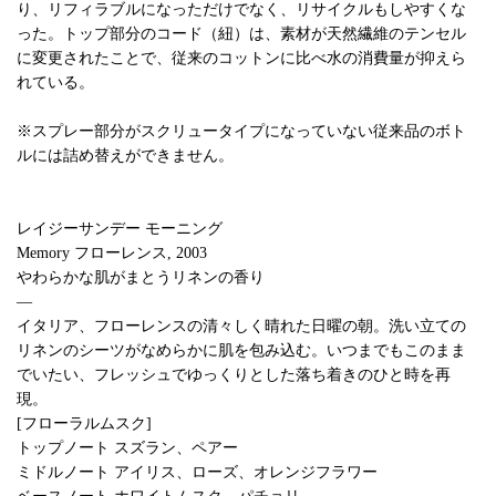
り、リフィラブルになっただけでなく、リサイクルもしやすくな
った。トップ部分のコード（紐）は、素材が天然繊維のテンセル
に変更されたことで、従来のコットンに比べ水の消費量が抑えら
れている。
※スプレー部分がスクリュータイプになっていない従来品のボト
ルには詰め替えができません。
レイジーサンデー モーニング
Memory フローレンス, 2003
やわらかな肌がまとうリネンの香り
―
イタリア、フローレンスの清々しく晴れた日曜の朝。洗い立ての
リネンのシーツがなめらかに肌を包み込む。いつまでもこのまま
でいたい、フレッシュでゆっくりとした落ち着きのひと時を再
現。
[フローラルムスク]
トップノート スズラン、ペアー
ミドルノート アイリス、ローズ、オレンジフラワー