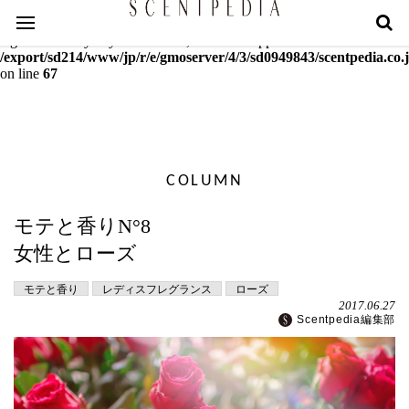
Warning
: mcrypt_decrypt(): Key of size 18 not supported by this
algorithm. Only keys of sizes 16, 24 or 32 supported in
/export/sd214/www/jp/r/e/gmoserver/4/3/sd0949843/scentpedia.co.j
on line
67
COLUMN
モテと香りN°8
女性とローズ
モテと香り
レディスフレグランス
ローズ
2017.06.27
Scentpedia編集部