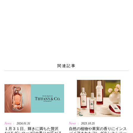
関連記事
News
News
2024.01.31
2023.10.25
|
|
１月３１日、輝きに満ちた贅沢
自然の植物や果実の香りにインス