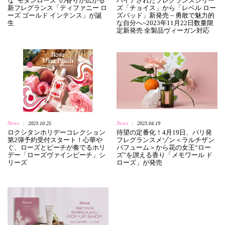
な“モダンローズ”の香りが広がる
パイアされたフレグランスシリー
新フレグランス「ティファニー ロ
ズ「チョイス」から「レベル ロー
ーズ ゴールド インテンス」が誕
ズバッド」新発売 ~ 勇敢で魅力的
生
な自分へ~2023年11月22日数量限
定新発売 全製品ヴィーガン対応
News
News
2023.10.25
2023.04.19
|
|
ロクシタンホリデーコレクション
待望の定番化！4月19日、パリ発
第2弾予約受付スタート！心華や
フレグランスメゾン＜ラルチザン
ぐ、ローズとピーチが奏でるホリ
パフューム＞から花の女王“ロー
デー「ローズヴァインピーチ」シ
ズ”を讃える香り「メモワール ド
リーズ
ローズ」が発売