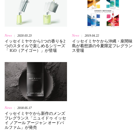
News
News
2020.03.23
2019.04.22
|
|
イッセイミヤケから1つの香りを2
イッセイミヤケから沖縄・座間味
つのスタイルで楽しめるシリーズ
島が着想源の今夏限定フレグラン
「 IGO（アイゴー）」が登場
ス登場
News
2018.05.17
|
イッセイミヤケから新作のメンズ
フレグランス「ニュイドゥ イッセ
イ ノアール アージャン オードパ
ルファム」が発売