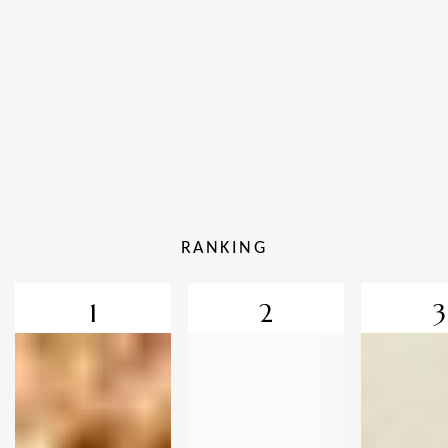
RANKING
1
2
3