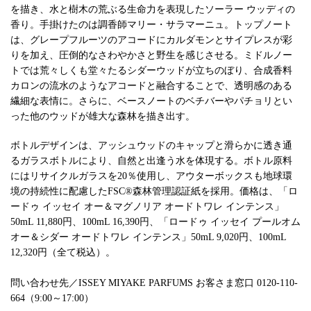
を描き、水と樹木の荒ぶる生命力を表現したソーラー ウッディの
香り。手掛けたのは調香師マリー・サラマーニュ。トップノート
は、グレープフルーツのアコードにカルダモンとサイプレスが彩
りを加え、圧倒的なさわやかさと野生を感じさせる。ミドルノー
トでは荒々しくも堂々たるシダーウッドが立ちのぼり、合成香料
カロンの流水のようなアコードと融合することで、透明感のある
繊細な表情に。さらに、ベースノートのベチバーやパチョリとい
った他のウッドが雄大な森林を描き出す。
ボトルデザインは、アッシュウッドのキャップと滑らかに透き通
るガラスボトルにより、自然と出逢う水を体現する。ボトル原料
にはリサイクルガラスを20％使用し、アウターボックスも地球環
境の持続性に配慮したFSC®森林管理認証紙を採用。価格は、「ロ
ードゥ イッセイ オー＆マグノリア オードトワレ インテンス」
50mL 11,880円、100mL 16,390円、「ロードゥ イッセイ プールオム
オー＆シダー オードトワレ インテンス」50mL 9,020円、100mL
12,320円（全て税込）。
問い合わせ先／ISSEY MIYAKE PARFUMS お客さま窓口 0120-110-
664（9:00～17:00）