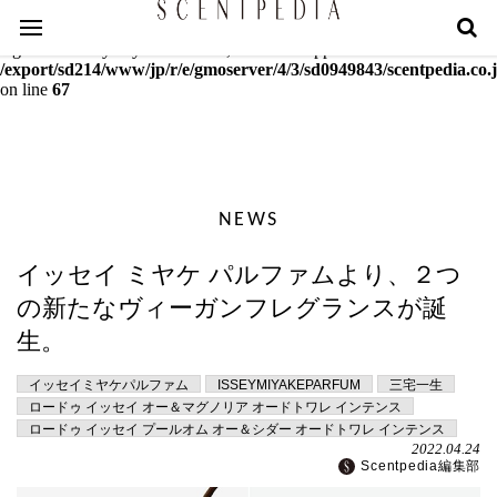
Warning
: mcrypt_decrypt(): Key of size 18 not supported by this
algorithm. Only keys of sizes 16, 24 or 32 supported in
/export/sd214/www/jp/r/e/gmoserver/4/3/sd0949843/scentpedia.co.j
on line
67
NEWS
イッセイ ミヤケ パルファムより、２つ
の新たなヴィーガンフレグランスが誕
生。
イッセイミヤケパルファム
ISSEYMIYAKEPARFUM
三宅一生
ロードゥ イッセイ オー＆マグノリア オードトワレ インテンス
ロードゥ イッセイ プールオム オー＆シダー オードトワレ インテンス
2022.04.24
Scentpedia編集部