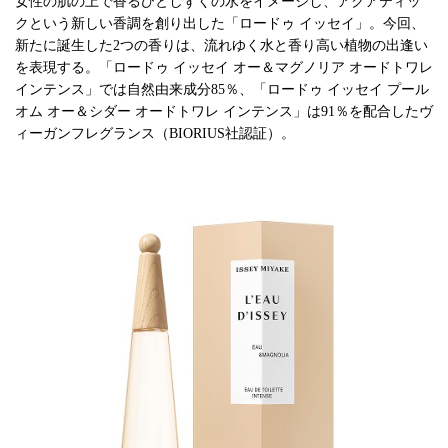
女性の肌の上で香るひとしずくの水をイメージし、アクアティッ
クという新しい香調を創り出した「ロードゥ イッセイ」。今回、
新たに誕生した2つの香りは、流れゆく水と香り高い植物の出逢い
を表現する。「ロードゥ イッセイ オー＆マグノリア オードトワレ
インテンス」では自然由来成分85％、「ロードゥ イッセイ プール
オム オー＆シダー オードトワレ インテンス」は91％を配合したヴ
ィーガンフレグランス（BIORIUS社認証）。