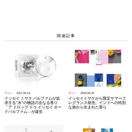
関連記事
News
News
2021.04.14
2020.04.20
|
|
イッセイ ミヤケ パルファムが追
イッセイミヤケから限定サマーフ
求する”水”の物語の次なる香り
レグランス発売。インドへの特別
「ア ドロップ ドゥ イッセイ オー
な旅から生まれた香り
ドパルファム」が誕生