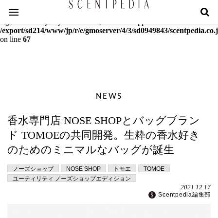
Warning
: mcrypt_decrypt(): Key of size 18 not supported by this
algorithm. Only keys of sizes 16, 24 or 32 supported in
/export/sd214/www/jp/r/e/gmoserver/4/3/sd0949843/scentpedia.co.j
on line
67
NEWS
香水専門店 NOSE SHOPとバッグブラン
ド TOMOEの共同開発。生粋の香水好き
のためのミニマルなバッグが誕生
ノーズショップ
NOSE SHOP
トモエ
TOMOE
ユーティリティ ノーズショップエディション
2021.12.17
Scentpedia編集部