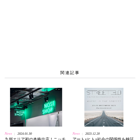
関連記事
News
News
2024.01.30
2023.12.20
|
|
九州エリア初の本格出店！ニッチ
アート×ヒト×社会の関係性を検証