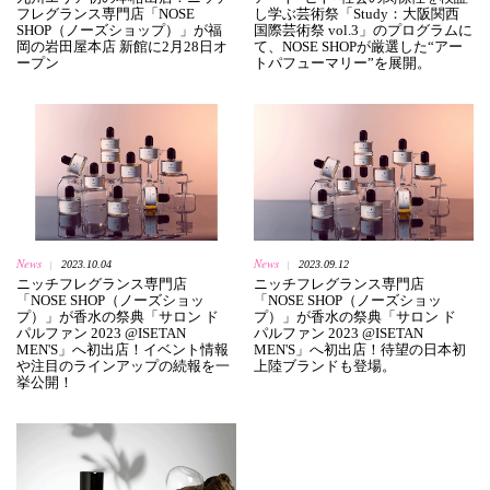
フレグランス専門店「NOSE
し学ぶ芸術祭「Study：大阪関西
SHOP（ノーズショップ）」が福
国際芸術祭 vol.3」のプログラムに
岡の岩田屋本店 新館に2月28日オ
て、NOSE SHOPが厳選した“アー
ープン
トパフューマリー”を展開。
News
News
2023.10.04
2023.09.12
|
|
ニッチフレグランス専門店
ニッチフレグランス専門店
「NOSE SHOP（ノーズショッ
「NOSE SHOP（ノーズショッ
プ）」が香水の祭典「サロン ド
プ）」が香水の祭典「サロン ド
パルファン 2023 @ISETAN
パルファン 2023 @ISETAN
MEN'S」へ初出店！イベント情報
MEN'S」へ初出店！待望の日本初
や注目のラインアップの続報を一
上陸ブランドも登場。
挙公開！