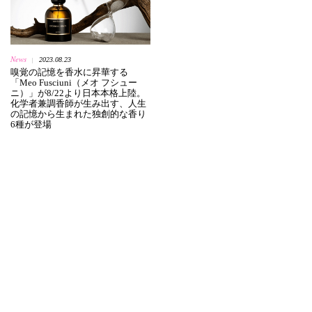
News
2023.08.23
|
嗅覚の記憶を香水に昇華する
「Meo Fusciuni（メオ フシュー
ニ）」が8/22より日本本格上陸。
化学者兼調香師が生み出す、人生
の記憶から生まれた独創的な香り
6種が登場