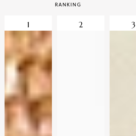
RANKING
1
2
3