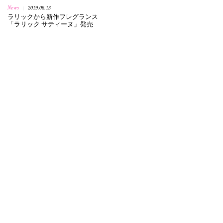
News
2019.06.13
|
ラリックから新作フレグランス
「ラリック サティーヌ」発売