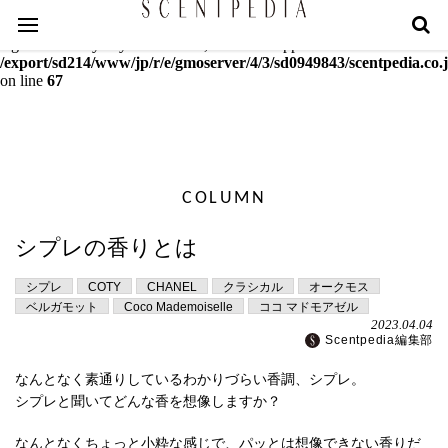
Warning
: mcrypt_decrypt(): Key of size 18 not supported by this
algorithm. Only keys of sizes 16, 24 or 32 supported in
/export/sd214/www/jp/r/e/gmoserver/4/3/sd0949843/scentpedia.co.j
on line
67
COLUMN
シプレの香りとは
シプレ
COTY
CHANEL
クラシカル
オークモス
ベルガモット
Coco Mademoiselle
ココ マドモアゼル
2023.04.04
Scentpedia編集部
なんとなく素通りしているわかりづらい香調、シプレ。
シプレと聞いてどんな香を想像しますか？
なんとなくちょっと小粋な感じで、パッとは想像できない香りだ