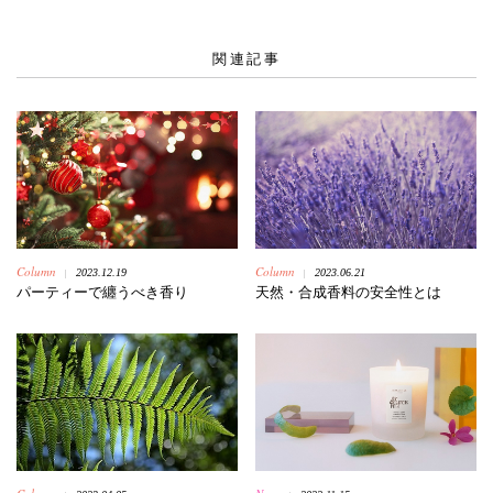
関連記事
Column
Column
2023.12.19
2023.06.21
|
|
パーティーで纏うべき香り
天然・合成香料の安全性とは