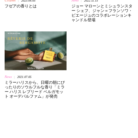
Column
News
2023.04.05
2022.11.15
|
|
フゼアの香りとは
ジョー マローンとミシュランスタ
ー シェフ、ジャン＝フランソワ・
ピエージュのコラボレーションキ
ャンドル登場
News
2021.07.05
|
ミラーハリスから、日曜の朝にぴ
ったりのソウルフルな香り「ミラ
ー ハリス レブリード ベルガモッ
ト オーデパルファム」が発売