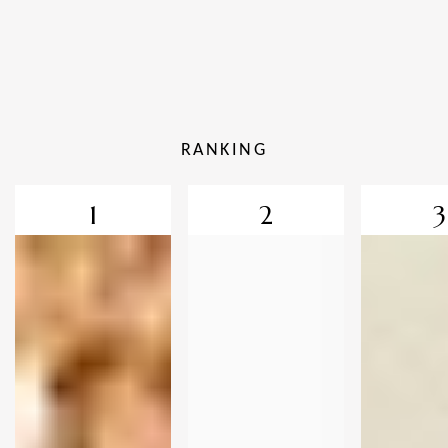
RANKING
1
2
3